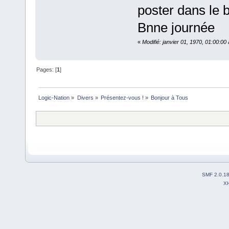
poster dans le 
Bnne journée
«
Modifié: janvier 01, 1970, 01:00:0
Pages: [
1
]
Logic-Nation
»
Divers
»
Présentez-vous !
»
Bonjour à Tous
SMF 2.0.1
X