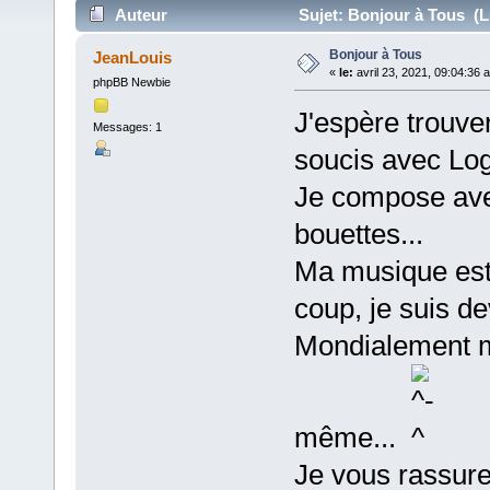
Auteur
Sujet: Bonjour à Tous (L
Bonjour à Tous
JeanLouis
«
le:
avril 23, 2021, 09:04:36 
phpBB Newbie
J'espère trouve
Messages: 1
soucis avec Log
Je compose ave
bouettes...
Ma musique est 
coup, je suis de
Mondialement m
même...
Je vous rassure 