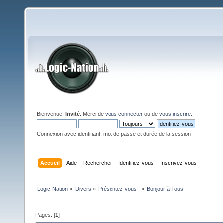
Bienvenue,
Invité
. Merci de
vous connecter
ou de
vous inscrire
.
Connexion avec identifiant, mot de passe et durée de la session
Accueil
Aide
Rechercher
Identifiez-vous
Inscrivez-vous
Logic-Nation
»
Divers
»
Présentez-vous !
»
Bonjour à Tous
Pages: [
1
]