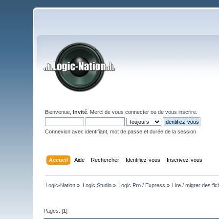
Bienvenue,
Invité
. Merci de
vous connecter
ou de
vous inscrire
.
Connexion avec identifiant, mot de passe et durée de la session
Accueil
Aide
Rechercher
Identifiez-vous
Inscrivez-vous
Logic-Nation
»
Logic Studio
»
Logic Pro / Express
»
Lire / migrer des f
Pages: [
1
]