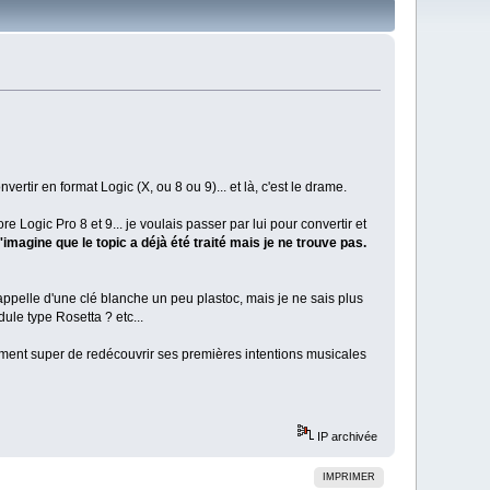
nvertir en format Logic (X, ou 8 ou 9)... et là, c'est le drame.
e Logic Pro 8 et 9... je voulais passer par lui pour convertir et
imagine que le topic a déjà été traité mais je ne trouve pas.
rappelle d'une clé blanche un peu plastoc, mais je ne sais plus
ule type Rosetta ? etc...
ment super de redécouvrir ses premières intentions musicales
IP archivée
IMPRIMER