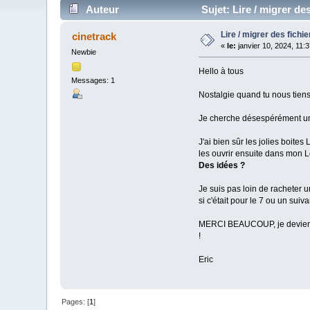
Auteur
Sujet: Lire / migrer de
Lire / migrer des fich
cinetrack
«
le:
janvier 10, 2024, 11:
Newbie
Hello à tous
Messages: 1
Nostalgie quand tu nous tiens.
Je cherche désespérément 
J'ai bien sûr les jolies boite
les ouvrir ensuite dans mon L
Des idées ?
Je suis pas loin de racheter u
si c'était pour le 7 ou un suiv
MERCI BEAUCOUP, je deviens f
!
Eric
Pages: [
1
]