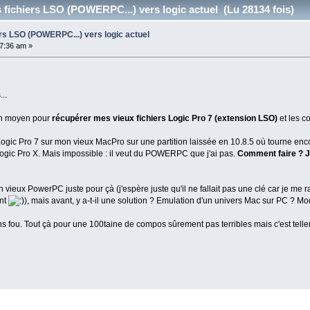
s fichiers LSO (POWERPC...) vers logic actuel (Lu 28134 fois)
iers LSO (POWERPC...) vers logic actuel
37:36 am »
..
un moyen pour
récupérer mes vieux fichiers Logic Pro 7 (extension LSO)
et les co
s Logic Pro 7 sur mon vieux MacPro sur une partition laissée en 10.8.5 où tourne encor
ogic Pro X. Mais impossible : il veut du POWERPC que j'ai pas.
Comment faire ? J'
n vieux PowerPC juste pour çà (j'espère juste qu'il ne fallait pas une clé car je me 
ant
, mais avant, y a-t-il une solution ? Emulation d'un univers Mac sur PC ? Mod
ou. Tout çà pour une 100taine de compos sûrement pas terribles mais c'est telle