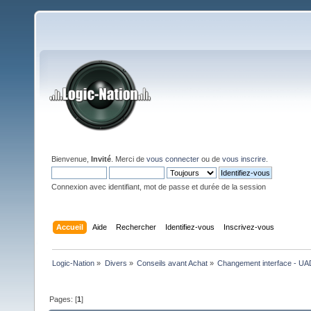
Bienvenue,
Invité
. Merci de
vous connecter
ou de
vous inscrire
.
Connexion avec identifiant, mot de passe et durée de la session
Accueil
Aide
Rechercher
Identifiez-vous
Inscrivez-vous
Logic-Nation
»
Divers
»
Conseils avant Achat
»
Changement interface - UAD 
Pages: [
1
]