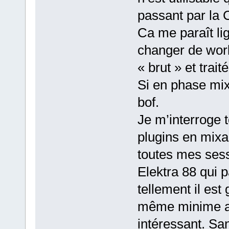
passant par la
Ca me paraît l
changer de workf
« brut » et trait
Si en phase mix
bof.
Je m’interroge to
plugins en mix
toutes mes sess
Elektra 88 qui p
tellement il es
même minime a
intéressant. Sa