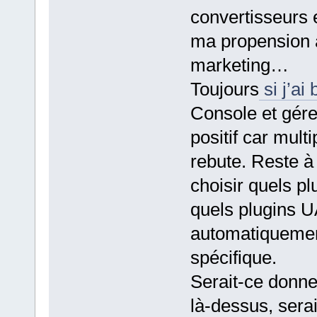
convertisseurs 
ma propension à
marketing…
Toujours
si j’ai 
Console et gérer
positif car mult
rebute. Reste à
choisir quels p
quels plugins UA
automatiquemen
spécifique.
Serait-ce donner
là-dessus, serai