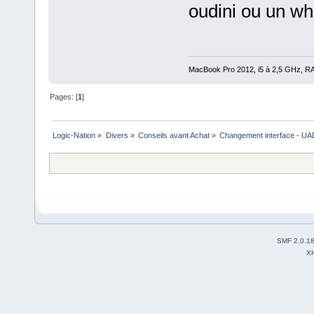
oudini ou un w
MacBook Pro 2012, i5 à 2,5 GHz, 
Pages: [
1
]
Logic-Nation
»
Divers
»
Conseils avant Achat
»
Changement interface - UAD 
SMF 2.0.1
X