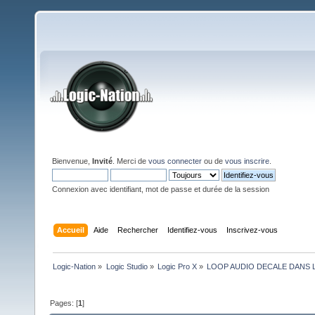
Bienvenue,
Invité
. Merci de
vous connecter
ou de
vous inscrire
.
Connexion avec identifiant, mot de passe et durée de la session
Accueil
Aide
Rechercher
Identifiez-vous
Inscrivez-vous
Logic-Nation
»
Logic Studio
»
Logic Pro X
»
LOOP AUDIO DECALE DANS 
Pages: [
1
]