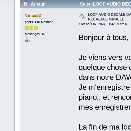
Auteur
Sujet: LOOP AUDIO DEC
LOOP AUDIO DECALE DA
Vincii22
RECALAGE MANUEL
phpBB Full Member
«
le:
août 07, 2024, 11:42:29 am »
Messages: 161
Bonjour à tous,
Je viens vers v
quelque chose q
dans notre DAW
Je m'enregistre 
piano.. et renc
mes enregistre
La fin de ma loo