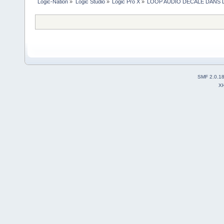
Logic-Nation
»
Logic Studio
»
Logic Pro X
»
LOOP AUDIO DECALE DANS 
SMF 2.0.1
X