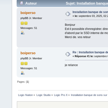
Auteur
Sujet: Installation banqu
Installation banque de so
boiperso
«
le:
septembre 03, 2025, 02:
phpBB Jr. Member
Bonjour
Messages: 51
Est il posssible d'enregistrer. d
d'abord par le SSD interne de m
Merci de. vos retour
Re : Installation banque 
boiperso
«
Réponse #1 le:
septembre 0
phpBB Jr. Member
je relance
Messages: 51
Pages: [
1
]
Logic-Nation
»
Logic Studio
»
Logic Pro X
»
Installation banque de sons sur