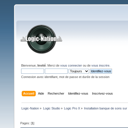
Bienvenue,
Invité
. Merci de
vous connecter
ou de
vous inscrire
.
Connexion avec identifiant, mot de passe et durée de la session
Accueil
Aide
Rechercher
Identifiez-vous
Inscrivez-vous
Logic-Nation
»
Logic Studio
»
Logic Pro X
»
Installation banque de sons sur
Pages: [
1
]