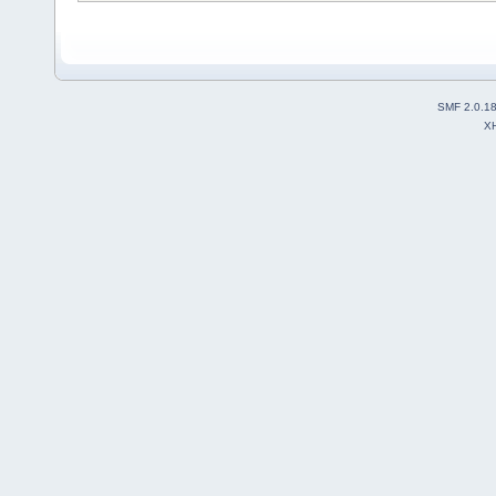
SMF 2.0.1
X