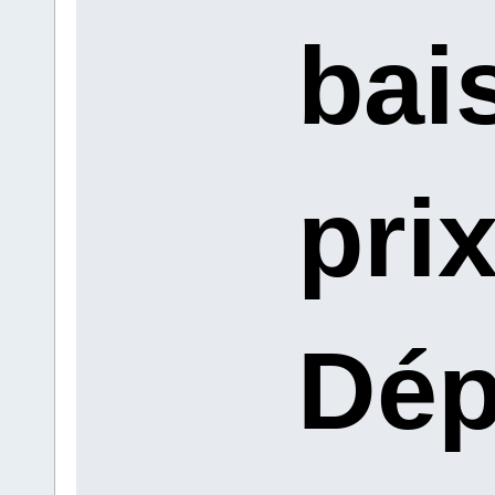
bai
prix
Dép