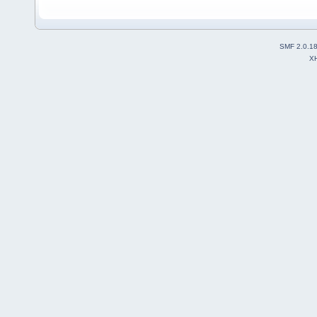
SMF 2.0.1
X