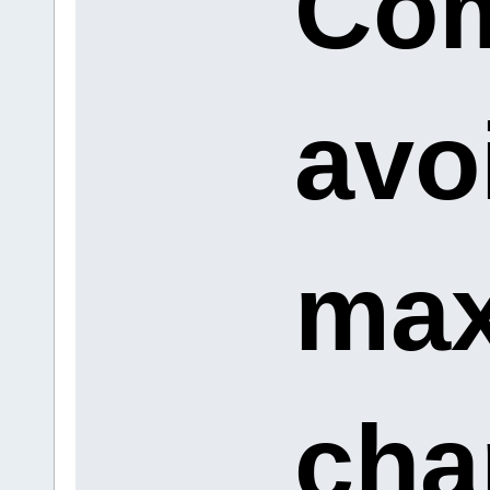
Co
avoi
ma
cha