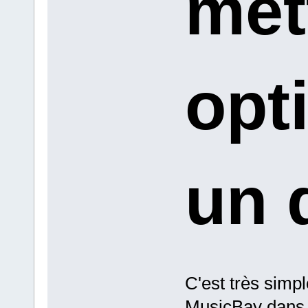
met
opt
un 
C'est très simpl
MusicBay dans