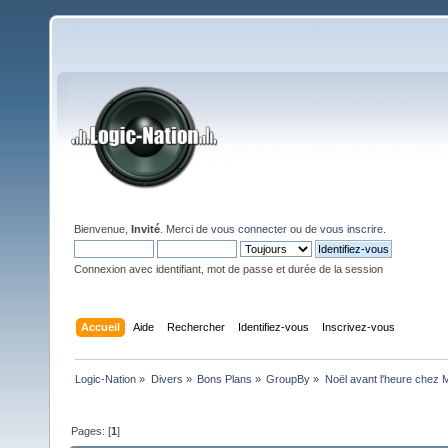
Bienvenue,
Invité
. Merci de
vous connecter
ou de
vous inscrire
.
Connexion avec identifiant, mot de passe et durée de la session
Accueil
Aide
Rechercher
Identifiez-vous
Inscrivez-vous
Logic-Nation
»
Divers
»
Bons Plans
»
GroupBy
»
Noël avant l'heure chez 
Pages: [
1
]