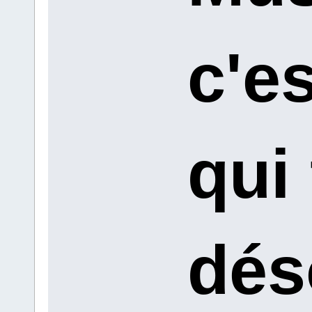
c'e
qui 
dés