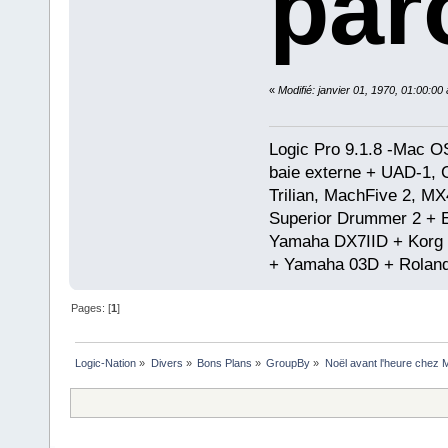
paro
«
Modifié: janvier 01, 1970, 01:00:0
Logic Pro 9.1.8 -Mac 
baie externe + UAD-1, 
Trilian, MachFive 2, MX
Superior Drummer 2 + 
Yamaha DX7IID + Korg
+ Yamaha 03D + Rolan
Pages: [
1
]
Logic-Nation
»
Divers
»
Bons Plans
»
GroupBy
»
Noël avant l'heure chez 