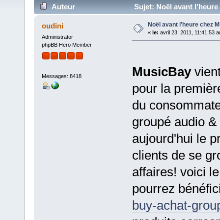
Auteur
Sujet: Noël avant l'heure
Noël avant l'heure chez M
oudini
«
le:
avril 23, 2011, 11:41:53 
Administrator
phpBB Hero Member
MusicBay
vient
Messages: 8418
pour la première
du consommateu
groupé audio &
aujourd'hui le 
clients de se g
affaires! voici 
pourrez bénéfic
buy-achat-grou