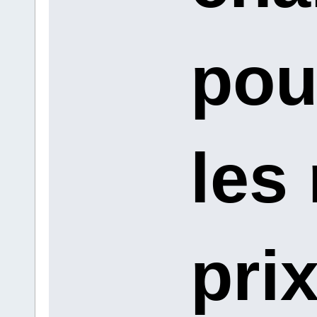
pou
les
pri