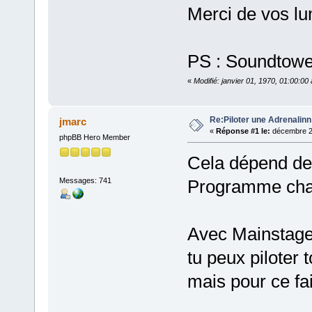
Merci de vos l
PS : Soundtowe
«
Modifié: janvier 01, 1970, 01:00:0
Re:Piloter une Adrenalin
jmarc
«
Réponse #1 le:
décembre 24
phpBB Hero Member
Cela dépend de 
Messages: 741
Programme chan
Avec Mainstage
tu peux piloter 
mais pour ce fa