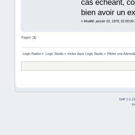
cas échéant, c
bien avoir un ex
«
Modifié: janvier 01, 1970, 01:00:0
Pages: [
1
]
Logic-Nation
»
Logic Studio
»
Inclus dans Logic Studio
»
Piloter une Adrena
SMF 2.0.1
X