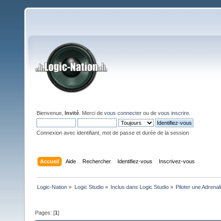
Bienvenue,
Invité
. Merci de
vous connecter
ou de
vous inscrire
.
Connexion avec identifiant, mot de passe et durée de la session
Accueil
Aide
Rechercher
Identifiez-vous
Inscrivez-vous
Logic-Nation
»
Logic Studio
»
Inclus dans Logic Studio
»
Piloter une Adrena
Pages: [
1
]