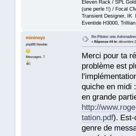
Eleven Rack / SPL GoldM
(une perle !!) / Focal 
Transient Designer, IK
Eventide H3000, Trillia
Re:Piloter une Adrenalin
mininoyz
«
Réponse #4 le:
décembre 25
phpBB Newbie
Merci pour ta rép
Messages: 7
problème est plu
l'implémentation
quiche en midi :
en grande partie
http://www.roge
tation.pdf
). Est
genre de messa