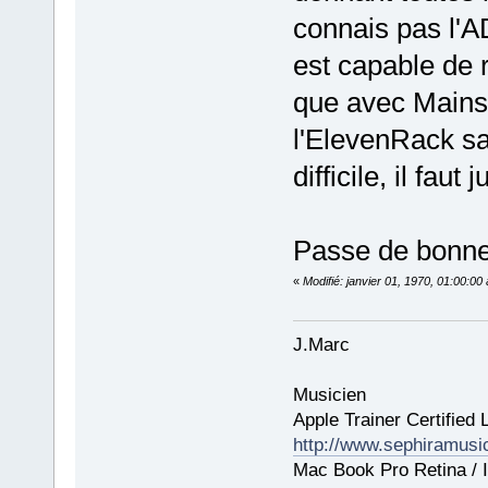
connais pas l'AD
est capable de r
que avec Mainst
l'ElevenRack sa
difficile, il fau
Passe de bonnes
«
Modifié: janvier 01, 1970, 01:00:0
J.Marc
Musicien
Apple Trainer Certified 
http://www.sephiramus
Mac Book Pro Retina / I