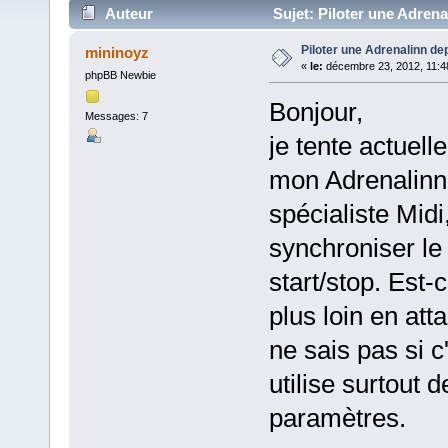
Auteur
Sujet: Piloter une Adrena
Piloter une Adrenalinn de
mininoyz
«
le:
décembre 23, 2012, 11:4
phpBB Newbie
Bonjour,
Messages: 7
je tente actuell
mon Adrenalinn 
spécialiste Midi,
synchroniser l
start/stop. Est-
plus loin en at
ne sais pas si 
utilise surtout
paramètres.