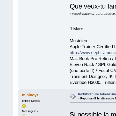
Que veux-tu fai
«
Modifié: janvier 01, 1970, 01:00:0
J.Marc
Musicien
Apple Trainer Certified 
http://www.sephiramus
Mac Book Pro Retina / I
Eleven Rack / SPL GoldM
(une perle !!) / Focal 
Transient Designer, IK
Eventide H3000, Trillia
Re:Piloter une Adrenalin
mininoyz
«
Réponse #2 le:
décembre 25
phpBB Newbie
Messages: 7
Si possible la