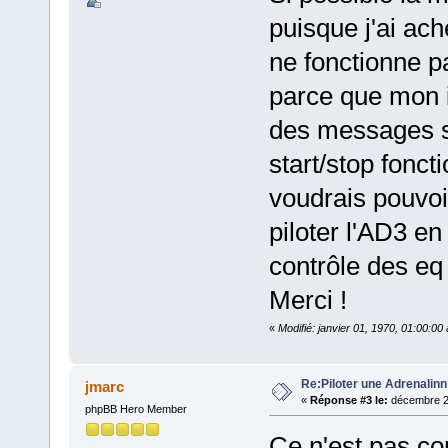
puisque j'ai ach
ne fonctionne pa
parce que mon i
des messages sy
start/stop fonct
voudrais pouvoi
piloter l'AD3 e
contrôle des eq 
Merci !
«
Modifié: janvier 01, 1970, 01:00:0
Re:Piloter une Adrenalin
jmarc
«
Réponse #3 le:
décembre 25
phpBB Hero Member
Ce n'est pas co