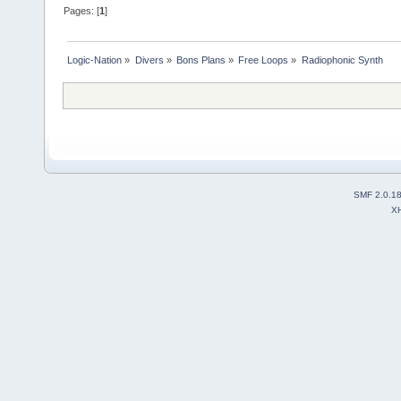
Pages: [
1
]
Logic-Nation
»
Divers
»
Bons Plans
»
Free Loops
»
Radiophonic Synth
SMF 2.0.1
X