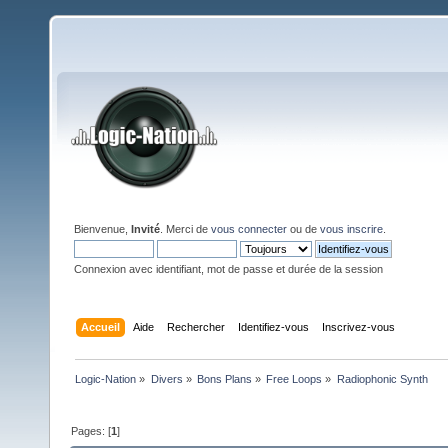
Bienvenue,
Invité
. Merci de
vous connecter
ou de
vous inscrire
.
Connexion avec identifiant, mot de passe et durée de la session
Accueil
Aide
Rechercher
Identifiez-vous
Inscrivez-vous
Logic-Nation
»
Divers
»
Bons Plans
»
Free Loops
»
Radiophonic Synth
Pages: [
1
]