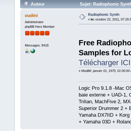
Auteur
Sujet: Radiophonic Synth
Radiophonic Synth
oudini
«
le:
octobre 22, 2011, 07:29:
Administrator
phpBB Hero Member
Free Radioph
Messages: 8418
Samples for L
Télécharger ICI
«
Modifié: janvier 01, 1970, 01:00:0
Logic Pro 9.1.8 -Mac 
baie externe + UAD-1, 
Trilian, MachFive 2, MX
Superior Drummer 2 + 
Yamaha DX7IID + Korg
+ Yamaha 03D + Rolan