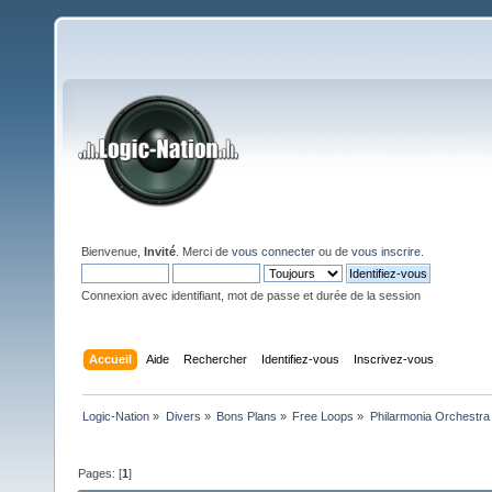
Bienvenue,
Invité
. Merci de
vous connecter
ou de
vous inscrire
.
Connexion avec identifiant, mot de passe et durée de la session
Accueil
Aide
Rechercher
Identifiez-vous
Inscrivez-vous
Logic-Nation
»
Divers
»
Bons Plans
»
Free Loops
»
Philarmonia Orchestra 
Pages: [
1
]