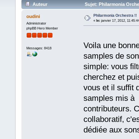
Auteur
Sujet: Philarmonia Orches
Philarmonia Orchestra !!
oudini
«
le:
janvier 17, 2012, 11:45:4
Administrator
phpBB Hero Member
Voila une bonne
Messages: 8418
samples de sono
simple: vous fi
cherchez et puis
vous et il suffi
samples mis à d
contributeurs. C
collaboratif, c'
dédiée aux sons