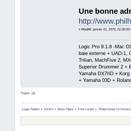
Une bonne adr
http://www.philh
«
Modifié: janvier 01, 1970, 01:00:0
Logic Pro 9.1.8 -Mac 
baie externe + UAD-1, 
Trilian, MachFive 2, MX
Superior Drummer 2 + 
Yamaha DX7IID + Korg
+ Yamaha 03D + Rolan
Pages: [
1
]
Logic-Nation
»
Divers
»
Bons Plans
»
Free Loops
»
Philarmonia Orchestra 