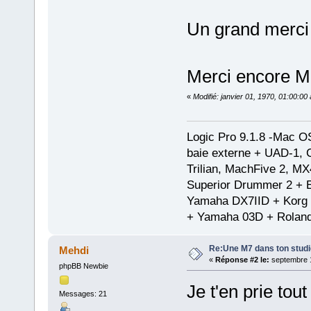
Un grand merci à
Merci encore Me
«
Modifié: janvier 01, 1970, 01:00:0
Logic Pro 9.1.8 -Mac 
baie externe + UAD-1, 
Trilian, MachFive 2, MX
Superior Drummer 2 + 
Yamaha DX7IID + Korg
+ Yamaha 03D + Rolan
Re:Une M7 dans ton stud
Mehdi
«
Réponse #2 le:
septembre 1
phpBB Newbie
Je t'en prie tout
Messages: 21