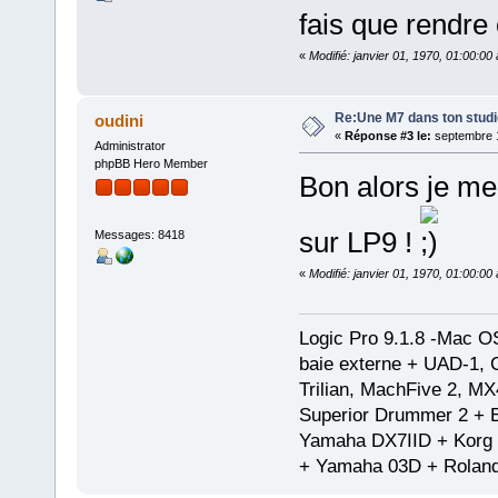
fais que rendre
«
Modifié: janvier 01, 1970, 01:00:0
Re:Une M7 dans ton stud
oudini
«
Réponse #3 le:
septembre 1
Administrator
phpBB Hero Member
Bon alors je me
sur LP9 !
Messages: 8418
«
Modifié: janvier 01, 1970, 01:00:0
Logic Pro 9.1.8 -Mac 
baie externe + UAD-1, 
Trilian, MachFive 2, MX
Superior Drummer 2 + 
Yamaha DX7IID + Korg
+ Yamaha 03D + Rolan