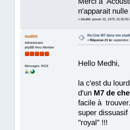
Merci à Acoustic
n'apparait nulle 
«
Modifié: janvier 01, 1970, 01:00:0
Re:Une M7 dans ton stud
oudini
«
Réponse #1 le:
septembre 1
Administrator
phpBB Hero Member
Hello Medhi,
Messages: 8418
la c'est du lour
d'un
M7 de chez
facile à trouver
super dissuasif
"royal" !!!