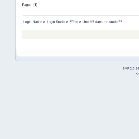
Pages: [
1
]
Logic-Nation
»
Logic Studio
»
Effets
»
Une M7 dans ton studio??
SMF 2.0.1
X