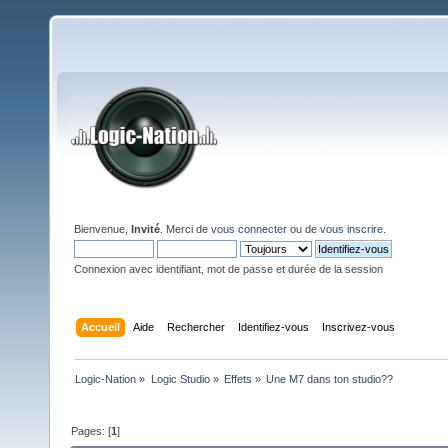
Bienvenue,
Invité
. Merci de
vous connecter
ou de
vous inscrire
.
Connexion avec identifiant, mot de passe et durée de la session
Accueil
Aide
Rechercher
Identifiez-vous
Inscrivez-vous
Logic-Nation
»
Logic Studio
»
Effets
»
Une M7 dans ton studio??
Pages: [
1
]