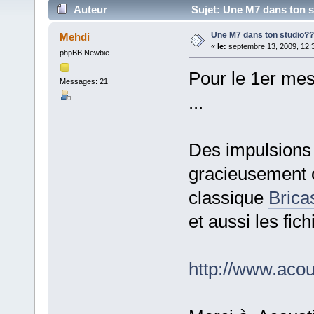
Auteur
Sujet: Une M7 dans ton s
Une M7 dans ton studio??
Mehdi
«
le:
septembre 13, 2009, 12:
phpBB Newbie
Pour le 1er me
Messages: 21
...
Des impulsions
gracieusement o
classique
Brica
et aussi les fic
http://www.acou