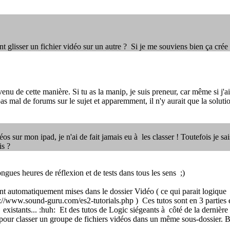
nt glisser un fichier vidéo sur un autre ? Si je me souviens bien ça crée
enu de cette manière. Si tu as la manip, je suis preneur, car même si j'ai
 pas mal de forums sur le sujet et apparemment, il n'y aurait que la solut
s sur mon ipad, je n'ai de fait jamais eu à les classer ! Toutefois je sai
is ?
ongues heures de réflexion et de tests dans tous les sens ;)
 automatiquement mises dans le dossier Vidéo ( ce qui parait logique :la
p://www.sound-guru.com/es2-tutorials.php ) Ces tutos sont en 3 parties
 existants... :huh: Et des tutos de Logic siégeants à côté de la dernière 
pour classer un groupe de fichiers vidéos dans un même sous-dossier. Bon