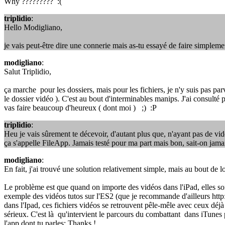
Why ????????? :(
triplidio
:
Hello Modigliano,
je vais peut-être dire une connerie mais as-tu essayé de faire simpleme
modigliano
:
Salut Triplidio,
ça marche pour les dossiers, mais pour les fichiers, je n'y suis pas parv
le dossier vidéo ). C'est au bout d'interminables manips. J'ai consulté
vas faire beaucoup d'heureux ( dont moi ) ;) :P
triplidio
:
Heu je vais sûrement te décevoir, d'autant plus que, n'ayant pas de vidéo
ça s'appelle FileApp. Jamais testé pour ma part mais bon, sait-on jama
modigliano
:
En fait, j'ai trouvé une solution relativement simple, mais au bout de l
Le problème est que quand on importe des vidéos dans l'iPad, elles sont
exemple des vidéos tutos sur l'ES2 (que je recommande d'ailleurs htt
dans l'Ipad, ces fichiers vidéos se retrouvent pêle-mêle avec ceux déjà
sérieux. C'est là qu'intervient le parcours du combattant dans iTunes 
l'app dont tu parles; Thanks !