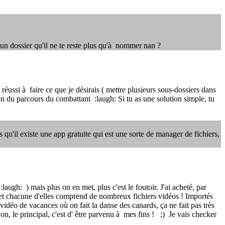
 un dossier qu'il ne te reste plus qu'à nommer nan ?
 réussi à faire ce que je désirais ( mettre plusieurs sous-dossiers dans
ion du parcours du combattant :laugh: Si tu as une solution simple, tu
s qu'il existe une app gratuite qui est une sorte de manager de fichiers,
ugh: ) mais plus on en met, plus c'est le foutoir. J'ai acheté, par
 et chacune d'elles comprend de nombreux fichiers vidéos ! Importés
vidéo de vacances où on fait la danse des canards, ça ne fait pas très
, le principal, c'est d' être parvenu à mes fins ! ;) Je vais checker