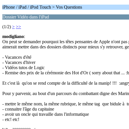
iPhone / iPad / iPod Touch > Vos Questions
Dossier Vidéo dans l'iPad
(1/2)
>
>>
modigliano
:
On peut se demander pourquoi les têtes pensantes de Apple n'ont pas pen
aimerait mettre dans des dossiers distincts pour mieux s'y retrouver, ge
- Vacances d'été
- Vacances d'hiver
- Vidéos tutos de Logic
- Remise des prix de la cérémonie des Hot d'Or ( sorry about that ... :
Et c'est là qu'on se rend compte de la difficulté de la manip! !!! :ang
Pour y parvenir, au bout d'un parcours du combattant digne des Marines
- mettre le même nom, la même rubrique, le même tag que bidule à tou
- connaitre l'âge du capitaine
- avoir un oncle qui travaille dans l'informatique
- etc! etc!