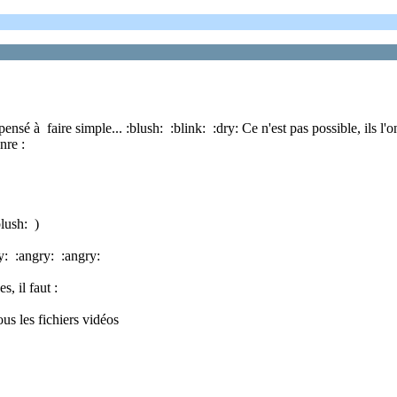
sé à faire simple... :blush: :blink: :dry: Ce n'est pas possible, ils l'o
nre :
blush: )
ry: :angry: :angry:
, il faut :
s les fichiers vidéos