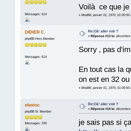
Voilà ce que je 
Messages: 614
«
Modifié: janvier 01, 1970, 01:00:0
Re:Oà¹ aller voir ?
DIDIER C.
«
Réponse #13 le:
décembre 0
phpBB Hero Member
Sorry , pas d'i
Messages: 614
En tout cas la q
on est en 32 ou 
«
Modifié: janvier 01, 1970, 01:00:0
Re:Oà¹ aller voir ?
elastoc
«
Réponse #14 le:
décembre 0
phpBB Sr. Member
je sais pas si ça
Messages: 335