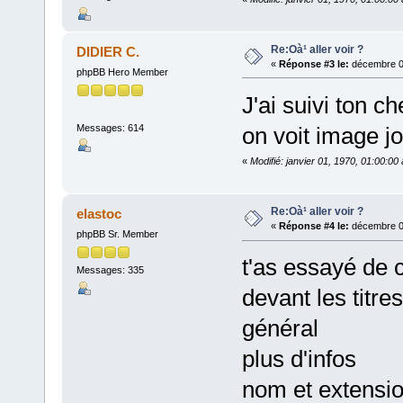
Re:Oà¹ aller voir ?
DIDIER C.
«
Réponse #3 le:
décembre 03
phpBB Hero Member
J'ai suivi ton c
Messages: 614
on voit image jo
«
Modifié: janvier 01, 1970, 01:00:0
Re:Oà¹ aller voir ?
elastoc
«
Réponse #4 le:
décembre 03
phpBB Sr. Member
t'as essayé de c
Messages: 335
devant les titres
général
plus d'infos
nom et extensi