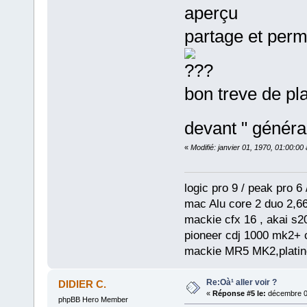
aperçu
partage et perm
bon treve de plai
devant " général
«
Modifié: janvier 01, 1970, 01:00:0
logic pro 9 / peak pro 6 /
mac Alu core 2 duo 2,66
mackie cfx 16 , akai s2
pioneer cdj 1000 mk2+ c
mackie MR5 MK2,platine
Re:Oà¹ aller voir ?
DIDIER C.
«
Réponse #5 le:
décembre 03
phpBB Hero Member