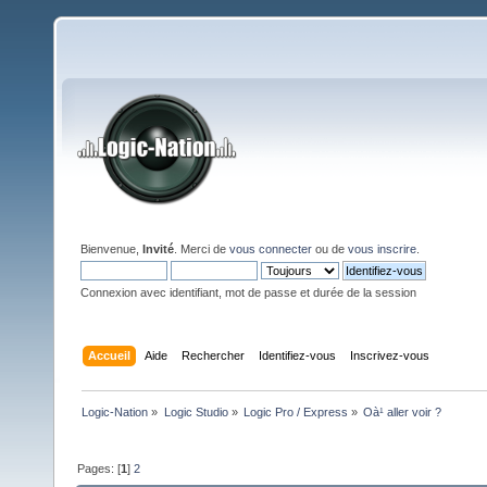
Bienvenue,
Invité
. Merci de
vous connecter
ou de
vous inscrire
.
Connexion avec identifiant, mot de passe et durée de la session
Accueil
Aide
Rechercher
Identifiez-vous
Inscrivez-vous
Logic-Nation
»
Logic Studio
»
Logic Pro / Express
»
Oà¹ aller voir ?
Pages: [
1
]
2