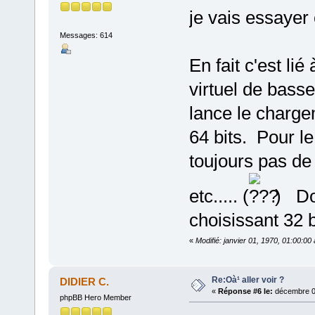
je vais essayer
Messages: 614
En fait c'est li
virtuel de bas
lance le chargem
64 bits. Pour le
toujours pas de
etc..... (
) Doi
choisissant 32 b
«
Modifié: janvier 01, 1970, 01:00:0
Re:Oà¹ aller voir ?
DIDIER C.
«
Réponse #6 le:
décembre 03
phpBB Hero Member