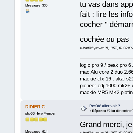
tu vas dans appli
Messages: 335
fait : lire les i
cocher " démarrer
cochée ou pas
«
Modifié: janvier 01, 1970, 01:00:0
logic pro 9 / peak pro 6 /
mac Alu core 2 duo 2,66
mackie cfx 16 , akai s2
pioneer cdj 1000 mk2+ c
mackie MR5 MK2,platine
Re:Oà¹ aller voir ?
DIDIER C.
«
Réponse #2 le:
décembre 03
phpBB Hero Member
Grand merci, je 
Messages: 614
«
Modifié: janvier 01, 1970, 01:00:0