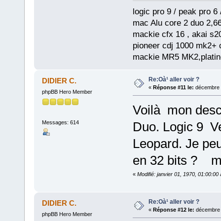
logic pro 9 / peak pro 6 /
mac Alu core 2 duo 2,66
mackie cfx 16 , akai s2
pioneer cdj 1000 mk2+ c
mackie MR5 MK2,platine
Re:Oà¹ aller voir ?
DIDIER C.
«
Réponse #11 le:
décembre 0
phpBB Hero Member
Voilà mon desc
Messages: 614
Duo. Logic 9 
Leopard. Je peu
en 32 bits ? m
«
Modifié: janvier 01, 1970, 01:00:0
Re:Oà¹ aller voir ?
DIDIER C.
«
Réponse #12 le:
décembre 0
phpBB Hero Member