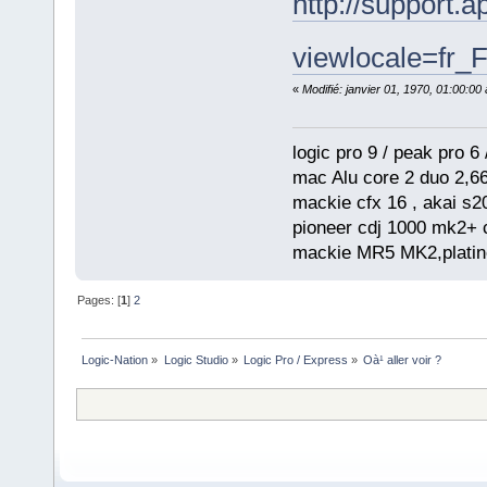
http://support
viewlocale=fr_
«
Modifié: janvier 01, 1970, 01:00:0
logic pro 9 / peak pro 6 /
mac Alu core 2 duo 2,66
mackie cfx 16 , akai s2
pioneer cdj 1000 mk2+ c
mackie MR5 MK2,platine
Pages: [
1
]
2
Logic-Nation
»
Logic Studio
»
Logic Pro / Express
»
Oà¹ aller voir ?