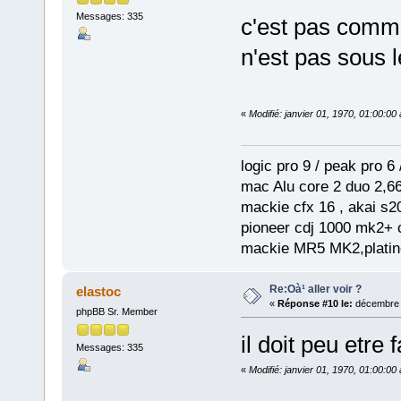
Messages: 335
c'est pas com
n'est pas sous 
«
Modifié: janvier 01, 1970, 01:00:0
logic pro 9 / peak pro 6 /
mac Alu core 2 duo 2,66
mackie cfx 16 , akai s2
pioneer cdj 1000 mk2+ c
mackie MR5 MK2,platine
Re:Oà¹ aller voir ?
elastoc
«
Réponse #10 le:
décembre 0
phpBB Sr. Member
il doit peu etre 
Messages: 335
«
Modifié: janvier 01, 1970, 01:00:0