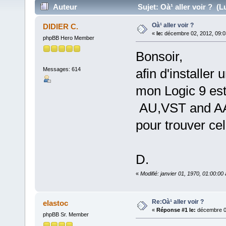
Auteur
Sujet: Oà¹ aller voir ? (L
Oà¹ aller voir ?
DIDIER C.
«
le:
décembre 02, 2012, 09:0
phpBB Hero Member
Bonsoir,
Messages: 614
afin d'installe
mon Logic 9 est
AU,VST and AAX,
pour trouver ce
D.
«
Modifié: janvier 01, 1970, 01:00:0
Re:Oà¹ aller voir ?
elastoc
«
Réponse #1 le:
décembre 03
phpBB Sr. Member