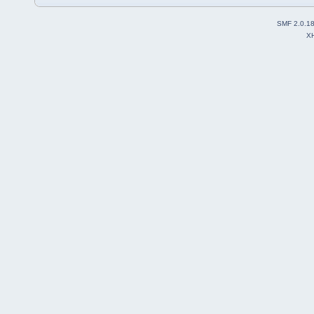
SMF 2.0.1
X