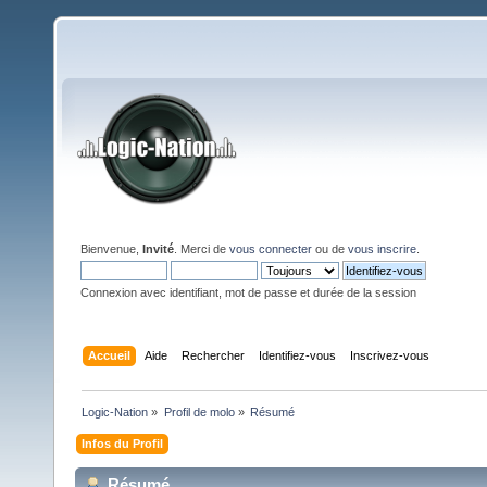
Bienvenue,
Invité
. Merci de
vous connecter
ou de
vous inscrire
.
Connexion avec identifiant, mot de passe et durée de la session
Accueil
Aide
Rechercher
Identifiez-vous
Inscrivez-vous
Logic-Nation
»
Profil de molo
»
Résumé
Infos du Profil
Résumé