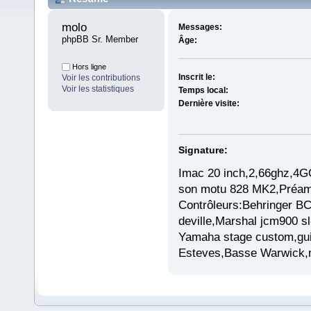
molo 
Messages:
phpBB Sr. Member
Âge:
Hors ligne
Inscrit le:
Voir les contributions
Voir les statistiques
Temps local:
Dernière visite:
Signature:
Imac 20 inch,2,66ghz,4G
son motu 828 MK2,Préamp 
Contrôleurs:Behringer B
deville,Marshal jcm900 s
Yamaha stage custom,guit
Esteves,Basse Warwick,