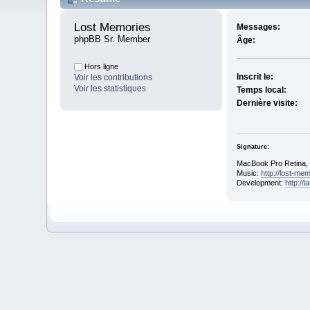
Lost Memories 
Messages:
phpBB Sr. Member
Âge:
Hors ligne
Inscrit le:
Voir les contributions
Voir les statistiques
Temps local:
Dernière visite:
Signature:
MacBook Pro Retina,
Music:
http://lost-me
Development:
http://