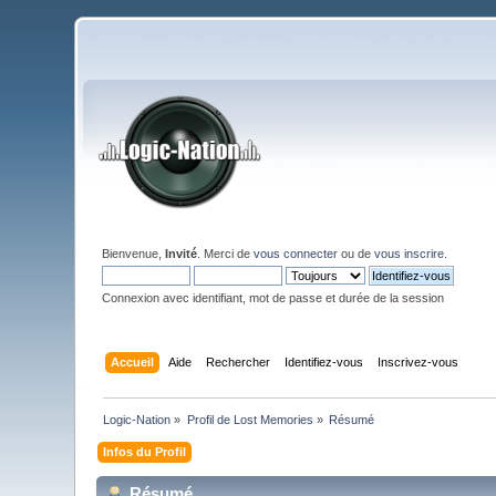
Bienvenue,
Invité
. Merci de
vous connecter
ou de
vous inscrire
.
Connexion avec identifiant, mot de passe et durée de la session
Accueil
Aide
Rechercher
Identifiez-vous
Inscrivez-vous
Logic-Nation
»
Profil de Lost Memories
»
Résumé
Infos du Profil
Résumé