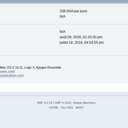
338 (N/A par jour)
N/A
N/A
août 09, 2026, 01:33:30 pm
juillet 18, 2016, 04:54:55 pm
 Mac OS X 10.11, Logic X, Apogee Ensemble
mories.com/
laurentcolson.com/
SMF 2.0.18
|
SMF © 2021
,
Simple Machines
XHTML
Flux RSS
WAP2