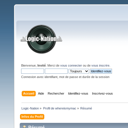
Bienvenue,
Invité
. Merci de
vous connecter
ou de
vous inscrire
.
Connexion avec identifiant, mot de passe et durée de la session
Accueil
Aide
Rechercher
Identifiez-vous
Inscrivez-vous
Logic-Nation
»
Profil de whereismymac
»
Résumé
Infos du Profil
Résumé