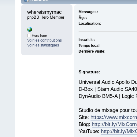
whereismymac 
Messages:
phpBB Hero Member
Âge:
Localisation:
Hors ligne
Inscrit le:
Voir les contributions
Voir les statistiques
Temps local:
Dernière visite:
Signature:
Universal Audio Apollo D
D-Box | Stam Audio SA40
DynAudio BM5-A | Logic 
Studio de mixage pour to
Site:
https://www.mixcor
Blog:
http://bit.ly/MixCor
YouTube:
http://bit.ly/M