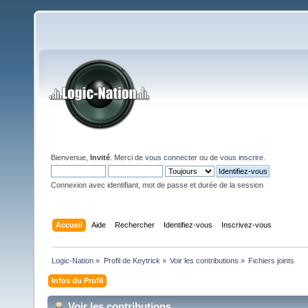
Bienvenue,
Invité
. Merci de
vous connecter
ou de
vous inscrire
.
Connexion avec identifiant, mot de passe et durée de la session
Accueil
Aide
Rechercher
Identifiez-vous
Inscrivez-vous
Logic-Nation
»
Profil de Keytrick
»
Voir les contributions
»
Fichiers joints
Infos du Profil
Voir les contributions