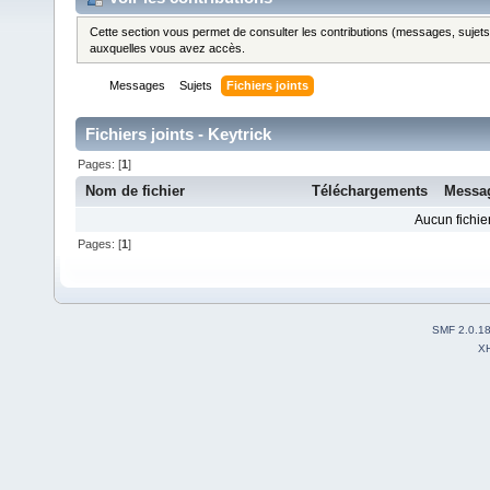
Cette section vous permet de consulter les contributions (messages, sujets et
auxquelles vous avez accès.
Messages
Sujets
Fichiers joints
Fichiers joints - Keytrick
Pages: [
1
]
Nom de fichier
Téléchargements
Messa
Aucun fichier
Pages: [
1
]
SMF 2.0.1
X