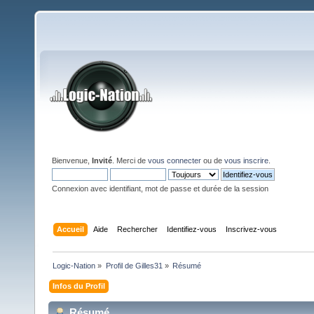
Bienvenue,
Invité
. Merci de
vous connecter
ou de
vous inscrire
.
Connexion avec identifiant, mot de passe et durée de la session
Accueil
Aide
Rechercher
Identifiez-vous
Inscrivez-vous
Logic-Nation
»
Profil de Gilles31
»
Résumé
Infos du Profil
Résumé