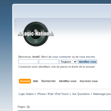
Bienvenue,
Invité
. Merci de
vous connecter
ou de
vous inscrire
.
Connexion avec identifiant, mot de passe et durée de la session
Accueil
Aide
Rechercher
Identifiez-vous
Inscrivez-vous
Logic-Nation
»
iPhone / iPad / iPod Touch
»
Vos Questions
»
Mainstage pour
Pages: [
1
]