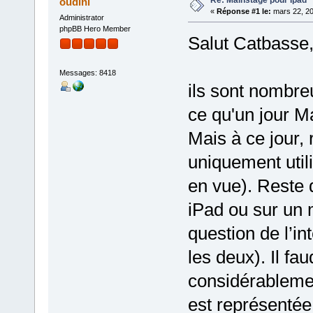
oudini
«
Réponse #1 le:
mars 22, 20
Administrator
phpBB Hero Member
Salut Catbasse
Messages: 8418
ils sont nombreu
ce qu'un jour M
Mais à ce jour, 
uniquement util
en vue). Reste qu
iPad ou sur un 
question de l’int
les deux). Il fa
considérablement
est représentée