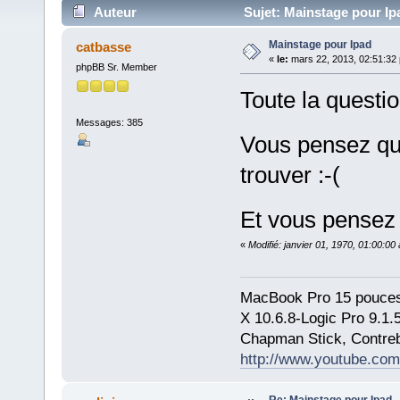
Auteur
Sujet: Mainstage pour Ip
Mainstage pour Ipad
catbasse
«
le:
mars 22, 2013, 02:51:32
phpBB Sr. Member
Toute la question
Messages: 385
Vous pensez qu
trouver :-(
Et vous pensez 
«
Modifié: janvier 01, 1970, 01:00:0
MacBook Pro 15 pouces
X 10.6.8-Logic Pro 9.1
Chapman Stick, Contreb
http://www.youtube.com
Re: Mainstage pour Ipad