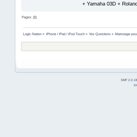
+ Yamaha 03D + Rolan
Pages: [
1
]
Logic-Nation
»
iPhone / iPad / iPod Touch
»
Vos Questions
»
Mainstage pour
SMF 2.0.1
X