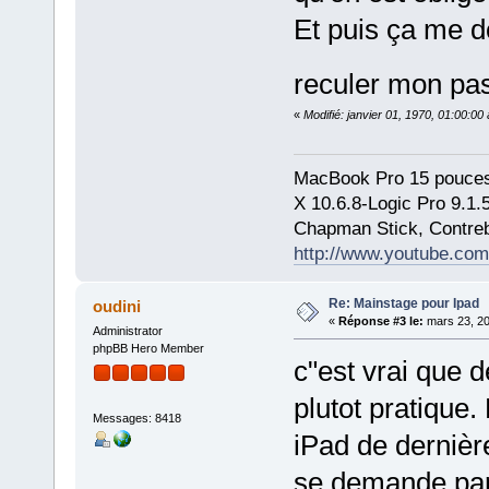
Et puis ça me 
reculer mon pa
«
Modifié: janvier 01, 1970, 01:00:0
MacBook Pro 15 pouces
X 10.6.8-Logic Pro 9.1
Chapman Stick, Contreb
http://www.youtube.com
Re: Mainstage pour Ipad
oudini
«
Réponse #3 le:
mars 23, 20
Administrator
phpBB Hero Member
c"est vrai que de
plutot pratique.
Messages: 8418
iPad de dernièr
se demande parf