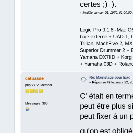
certes
).
«
Modifié: janvier 01, 1970, 01:00:0
Logic Pro 9.1.8 -Mac 
baie externe + UAD-1, 
Trilian, MachFive 2, MX
Superior Drummer 2 + 
Yamaha DX7IID + Korg
+ Yamaha 03D + Rolan
Re: Mainstage pour Ipad
catbasse
«
Réponse #2 le:
mars 22, 20
phpBB Sr. Member
C' était en term
Messages: 385
peut être plus 
peut fixer à un 
qu'on est oblig