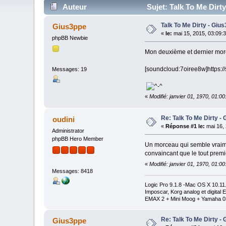
Auteur
Sujet: Talk To Me Dirt
Talk To Me Dirty - Giu
Gius3ppe
«
le:
mai 15, 2015, 03:09:
phpBB Newbie
Mon deuxième et dernier morc
[soundcloud:7oiree8w]https:/
Messages: 19
«
Modifié: janvier 01, 1970, 01:0
Re: Talk To Me Dirty -
oudini
«
Réponse #1 le:
mai 16, 
Administrator
phpBB Hero Member
Un morceau qui semble vraiment
convaincant que le tout premie
«
Modifié: janvier 01, 1970, 01:0
Messages: 8418
Logic Pro 9.1.8 -Mac OS X 10.1
Imposcar, Korg analog et digit
EMAX 2 + Mini Moog + Yamaha 0
Re: Talk To Me Dirty -
Gius3ppe