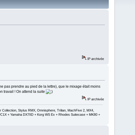
IP archivée
ne pas prendre au pied de la lettre), que le mixage était moins
 travail ! On attend la suite
IP archivée
ollection, Stylus RMX, Omnisphere, Trilian, MachFive 2, MX4,
 + PC1X + Yamaha DX7IID + Korg WS Ex + Rhodes Suitecase + MK80 +