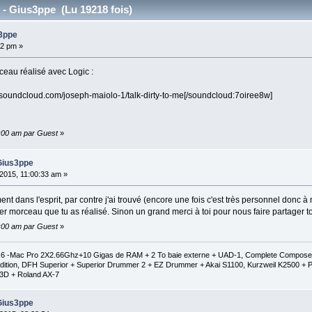
y - Gius3ppe (Lu 19218 fois)
s3ppe
32 pm »
eau réalisé avec Logic :
/soundcloud.com/joseph-maiolo-1/talk-dirty-to-me[/soundcloud:7oiree8w]
0:00 am par Guest
»
 Gius3ppe
2015, 11:00:33 am »
 dans l'esprit, par contre j'ai trouvé (encore une fois c'est très personnel donc à 
r morceau que tu as réalisé. Sinon un grand merci à toi pour nous faire partager ton
0:00 am par Guest
»
1.6 -Mac Pro 2X2.66Ghz+10 Gigas de RAM + 2 To baie externe + UAD-1, Complete Composer C
al Edition, DFH Superior + Superior Drummer 2 + EZ Drummer + Akai S1100, Kurzweil K2500
3D + Roland AX-7
 Gius3ppe