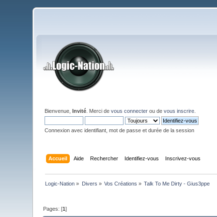
Bienvenue,
Invité
. Merci de
vous connecter
ou de
vous inscrire
.
Connexion avec identifiant, mot de passe et durée de la session
Accueil
Aide
Rechercher
Identifiez-vous
Inscrivez-vous
Logic-Nation
»
Divers
»
Vos Créations
»
Talk To Me Dirty - Gius3ppe
Pages: [
1
]