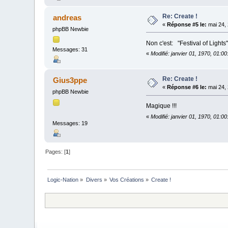
Re: Create !
andreas
«
Réponse #5 le:
mai 24, 
phpBB Newbie
Non c'est: "Festival of Light
Messages: 31
«
Modifié: janvier 01, 1970, 01:0
Re: Create !
Gius3ppe
«
Réponse #6 le:
mai 24, 
phpBB Newbie
Magique !!!
«
Modifié: janvier 01, 1970, 01:0
Messages: 19
Pages: [
1
]
Logic-Nation
»
Divers
»
Vos Créations
»
Create !