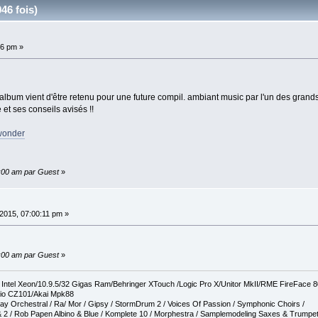
46 fois)
36 pm »
 album vient d'être retenu pour une future compil. ambiant music par l'un des grand
et ses conseils avisés !!
wonder
0:00 am par Guest
»
2015, 07:00:11 pm »
0:00 am par Guest
»
tel Xeon/10.9.5/32 Gigas Ram/Behringer XTouch /Logic Pro X/Unitor MkII/RME FireFace 
io CZ101/Akai Mpk88
ay Orchestral / Ra/ Mor / Gipsy / StormDrum 2 / Voices Of Passion / Symphonic Choirs /
 2 / Rob Papen Albino & Blue / Komplete 10 / Morphestra / Samplemodeling Saxes & Trumpe