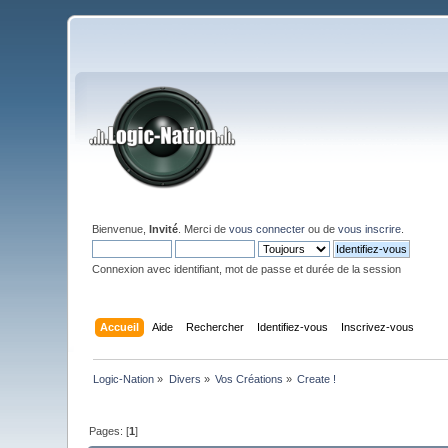
Bienvenue,
Invité
. Merci de
vous connecter
ou de
vous inscrire
.
Connexion avec identifiant, mot de passe et durée de la session
Accueil
Aide
Rechercher
Identifiez-vous
Inscrivez-vous
Logic-Nation
»
Divers
»
Vos Créations
»
Create !
Pages: [
1
]