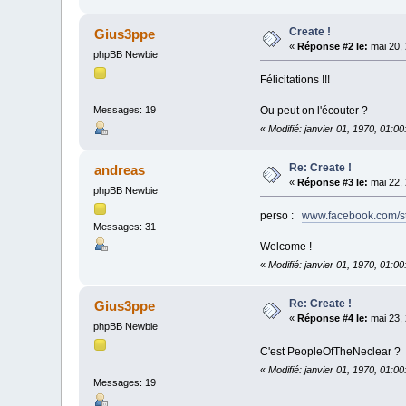
Create !
Gius3ppe
«
Réponse #2 le:
mai 20, 
phpBB Newbie
Félicitations !!!
Ou peut on l'écouter ?
Messages: 19
«
Modifié: janvier 01, 1970, 01:0
Re: Create !
andreas
«
Réponse #3 le:
mai 22, 
phpBB Newbie
perso :
www.facebook.com/s
Messages: 31
Welcome !
«
Modifié: janvier 01, 1970, 01:0
Re: Create !
Gius3ppe
«
Réponse #4 le:
mai 23, 
phpBB Newbie
C'est PeopleOfTheNeclear ?
«
Modifié: janvier 01, 1970, 01:0
Messages: 19