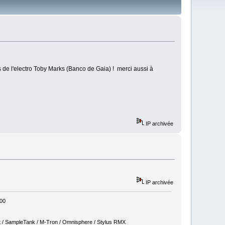
s de l'electro Toby Marks (Banco de Gaia) ! merci aussi à
IP archivée
IP archivée
800
t / SampleTank / M-Tron / Omnisphere / Stylus RMX