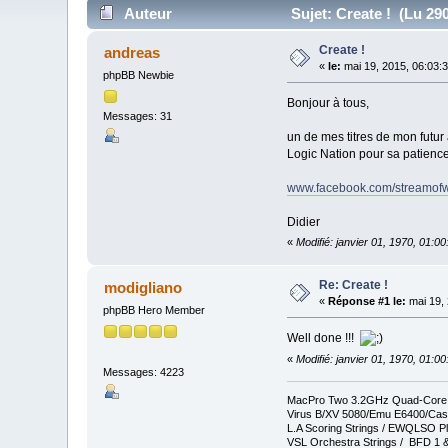
Auteur
Sujet: Create ! (Lu 290
Create !
andreas
«
le:
mai 19, 2015, 06:03:
phpBB Newbie
Bonjour à tous,
Messages: 31
un de mes titres de mon futur
Logic Nation pour sa patience 
www.facebook.com/streamof
Didier
«
Modifié: janvier 01, 1970, 01:0
Re: Create !
modigliano
«
Réponse #1 le:
mai 19, 
phpBB Hero Member
Well done !!!
«
Modifié: janvier 01, 1970, 01:0
Messages: 4223
MacPro Two 3.2GHz Quad-Core In
Virus B/XV 5080/Emu E6400/Cas
L.A Scoring Strings / EWQLSO Pl
VSL Orchestra Strings / BFD 1 &