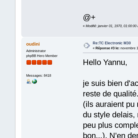
@+
«
Modifié: janvier 01, 1970, 01:00:0
Re:TC Electronic M30
oudini
«
Réponse #3 le:
novembre 18
Administrator
phpBB Hero Member
Hello Yannu,
Messages: 8418
je suis bien d'a
reste de qualit
(ils auraient pu
du style delais, 
peu plus compl
bon...). N'en d