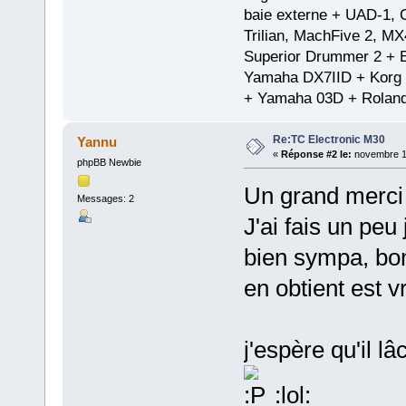
baie externe + UAD-1, 
Trilian, MachFive 2, MX
Superior Drummer 2 + 
Yamaha DX7IID + Korg
+ Yamaha 03D + Rolan
Re:TC Electronic M30
Yannu
«
Réponse #2 le:
novembre 18
phpBB Newbie
Un grand merci 
Messages: 2
J'ai fais un peu
bien sympa, bon
en obtient est v
j'espère qu'il l
:lol: