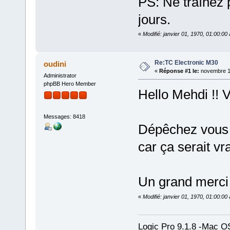
PS: Ne traînez p
jours.
«
Modifié: janvier 01, 1970, 01:00:0
Re:TC Electronic M30
oudini
«
Réponse #1 le:
novembre 16
Administrator
phpBB Hero Member
Hello Mehdi !! V
Messages: 8418
Dépêchez vous 
car ça serait v
Un grand merci 
«
Modifié: janvier 01, 1970, 01:00:0
Logic Pro 9.1.8 -Mac 