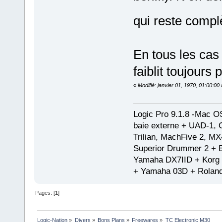
qui reste compl
En tous les cas
faiblit toujours 
«
Modifié: janvier 01, 1970, 01:00:0
Logic Pro 9.1.8 -Mac 
baie externe + UAD-1, 
Trilian, MachFive 2, MX
Superior Drummer 2 + 
Yamaha DX7IID + Korg
+ Yamaha 03D + Rolan
Pages: [
1
]
Logic-Nation
»
Divers
»
Bons Plans
»
Freewares
»
TC Electronic M30