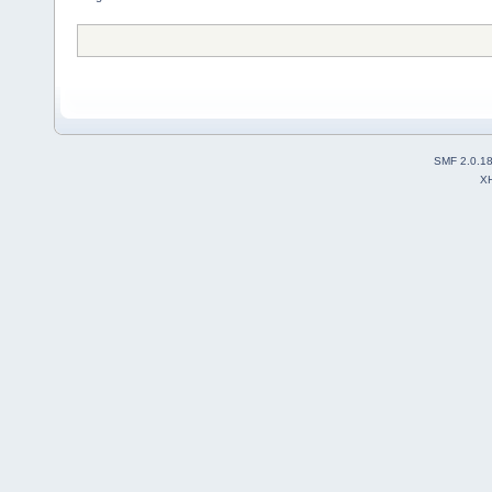
SMF 2.0.1
X