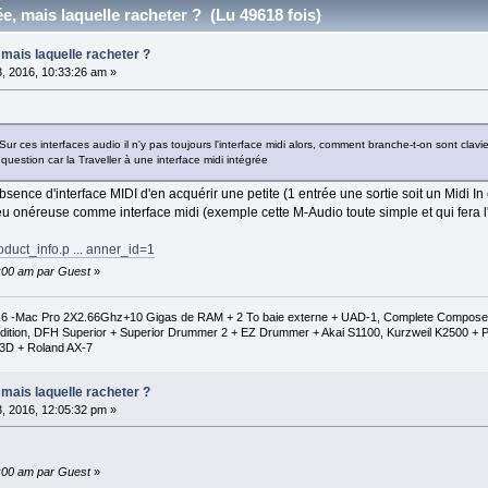
e, mais laquelle racheter ? (Lu 49618 fois)
 mais laquelle racheter ?
3, 2016, 10:33:26 am »
ur ces interfaces audio il n'y pas toujours l'interface midi alors, comment branche-t-on sont clavi
question car la Traveller à une interface midi intégrée
'absence d'interface MIDI d'en acquérir une petite (1 entrée une sortie soit un Midi I
u onéreuse comme interface midi (exemple cette M-Audio toute simple et qui fera l'a
duct_info.p ... anner_id=1
0:00 am par Guest
»
1.6 -Mac Pro 2X2.66Ghz+10 Gigas de RAM + 2 To baie externe + UAD-1, Complete Composer C
al Edition, DFH Superior + Superior Drummer 2 + EZ Drummer + Akai S1100, Kurzweil K2500
3D + Roland AX-7
 mais laquelle racheter ?
3, 2016, 12:05:32 pm »
0:00 am par Guest
»