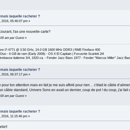
 mais laquelle racheter ?
, 2016, 05:46:07 pm »
courant, t'as une nouvelle carte?
0:00 am par Guest
»
l Core i7-4771 @ 3.50 GHz, 24.0 GB 1600 MHz DDR3 | RME Fireface 400
uo - 6 GB de ram (Early 2008) - OS X El Capitain | Focusrite Scarlett 2i4
ontrebasse italienne 3/4, 1920 ca. - Fender Jazz Bass 1977 - Fender "Marcus Miller" Jazz Ba
 mais laquelle racheter ?
, 2016, 06:37:17 pm »
pour ton attention mais en fait je me suis affolé pour rien… c'était le câble d’aliment
un câble standard, Univers Sons en avait un dernier, coup de pot ! du coup, j'ai f
0:00 am par Guest
»
 mais laquelle racheter ?
, 2016, 11:15:46 pm »
lle!!