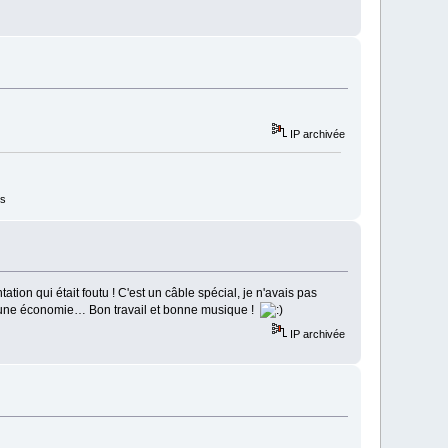
IP archivée
ss
ation qui était foutu ! C'est un câble spécial, je n'avais pas
ait une économie… Bon travail et bonne musique !
IP archivée