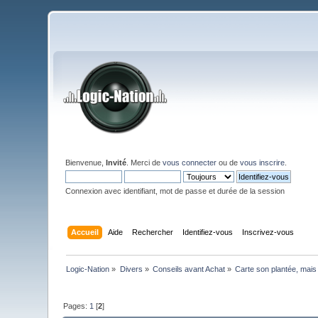
Bienvenue,
Invité
. Merci de
vous connecter
ou de
vous inscrire
.
Connexion avec identifiant, mot de passe et durée de la session
Accueil
Aide
Rechercher
Identifiez-vous
Inscrivez-vous
Logic-Nation
»
Divers
»
Conseils avant Achat
»
Carte son plantée, mais 
Pages:
1
[
2
]