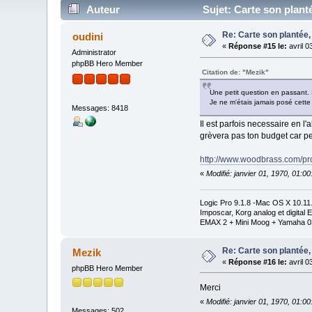
Auteur
Sujet: Carte son planté
Re: Carte son plantée,
oudini
«
Réponse #15 le:
avril 0
Administrator
phpBB Hero Member
Citation de: "Mezik"
Une petit question en passant. S
Je ne m'étais jamais posé cette 
Messages: 8418
Il est parfois necessaire en l
grèvera pas ton budget car pe
http://www.woodbrass.com/pro
«
Modifié: janvier 01, 1970, 01:0
Logic Pro 9.1.8 -Mac OS X 10.1
Imposcar, Korg analog et digit
EMAX 2 + Mini Moog + Yamaha 0
Re: Carte son plantée,
Mezik
«
Réponse #16 le:
avril 0
phpBB Hero Member
Merci
«
Modifié: janvier 01, 1970, 01:0
Messages: 502