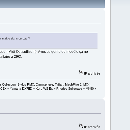
er maitre dans ce cas ?
n et un Midi Out suffisent). Avec ce genre de modèle ça ne
ffaire à 29€):
IP archivée
ollection, Stylus RMX, Omnisphere, Trilian, MachFive 2, MX4,
 + PC1X + Yamaha DX7IID + Korg WS Ex + Rhodes Suitecase + MK80 +
IP archivée