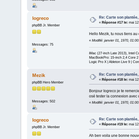
Re: Carte son plantée,
logreco
«
Réponse #17 le:
mai 12
phpBB Jr. Member
Hello Mezik, tu nous tiens au 
«
Modifié: janvier 01, 1970, 01:0
Messages: 75
iMac (27-inch Late 2013), Inte
MacBookPro: 15-inch 2,4 Core 2 D
Logic Pro X | Ableton Live 9 | C
Re: Carte son plantée,
Mezik
«
Réponse #18 le:
mai 12
phpBB Hero Member
Bonjour Iogreco je te remercie 
osé tester la connexion avec 
Messages: 502
«
Modifié: janvier 01, 1970, 01:0
Re: Carte son plantée,
logreco
«
Réponse #19 le:
mai 12
phpBB Jr. Member
Ah ben voila une bonne nouve