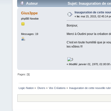
Auteur
Sujet: Inauguration de cet
Inauguration de cette nouv
Gius3ppe
«
le:
mai 15, 2015, 02:45:14 p
phpBB Newbie
Bonjour,
Merci à Oudini pour la création d
Messages: 19
C'est en toute humilité que je vo
les vôtres !!!
«
Modifié: janvier 01, 1970, 01:00:0
Pages: [
1
]
Logic-Nation
»
Divers
»
Vos Créations
»
Inauguration de cette nouvelle rubri