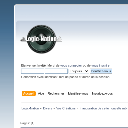
Bienvenue,
Invité
. Merci de
vous connecter
ou de
vous inscrire
.
Connexion avec identifiant, mot de passe et durée de la session
Accueil
Aide
Rechercher
Identifiez-vous
Inscrivez-vous
Logic-Nation
»
Divers
»
Vos Créations
»
Inauguration de cette nouvelle rubri
Pages: [
1
]