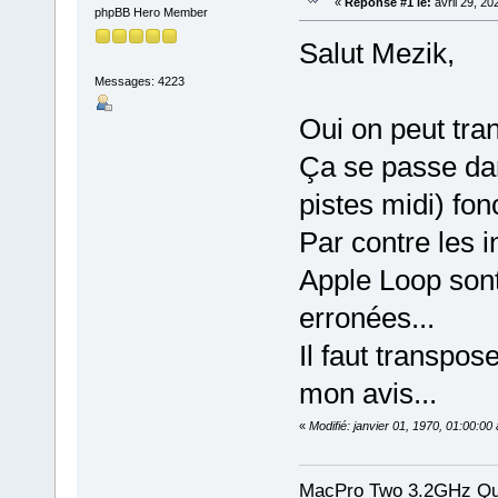
«
Réponse #1 le:
avril 29, 20
phpBB Hero Member
Salut Mezik,
Messages: 4223
Oui on peut tra
Ça se passe dan
pistes midi) fon
Par contre les 
Apple Loop son
erronées...
Il faut transpose
mon avis...
«
Modifié: janvier 01, 1970, 01:00:0
MacPro Two 3.2GHz Qua