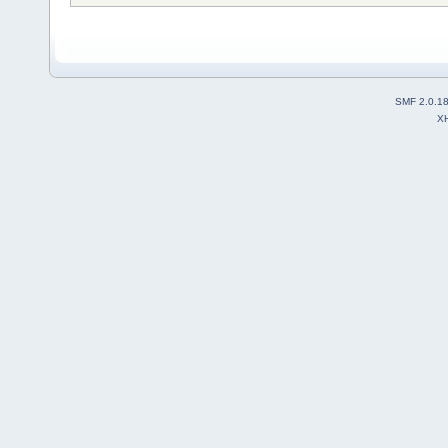
SMF 2.0.1
X