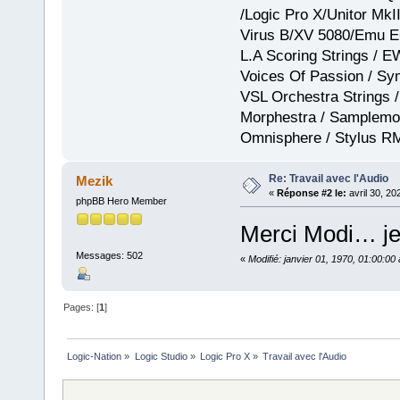
/Logic Pro X/Unitor Mk
Virus B/XV 5080/Emu E
L.A Scoring Strings / 
Voices Of Passion / Sy
VSL Orchestra Strings /
Morphestra / Samplemod
Omnisphere / Stylus R
Re: Travail avec l'Audio
Mezik
«
Réponse #2 le:
avril 30, 20
phpBB Hero Member
Merci Modi… je 
Messages: 502
«
Modifié: janvier 01, 1970, 01:00:0
Pages: [
1
]
Logic-Nation
»
Logic Studio
»
Logic Pro X
»
Travail avec l'Audio