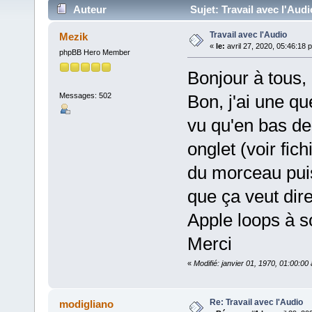
Auteur
Sujet: Travail avec l'Audi
Travail avec l'Audio
Mezik
«
le:
avril 27, 2020, 05:46:18 
phpBB Hero Member
Bonjour à tous,
Messages: 502
Bon, j'ai une qu
vu qu'en bas de 
onglet (voir fic
du morceau puis
que ça veut dir
Apple loops à 
Merci
«
Modifié: janvier 01, 1970, 01:00:0
Re: Travail avec l'Audio
modigliano