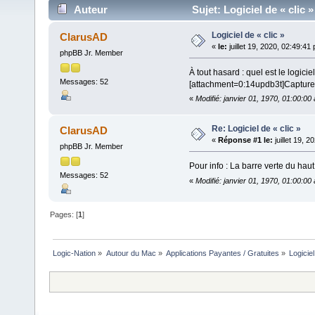
Auteur
Sujet: Logiciel de « clic 
Logiciel de « clic »
ClarusAD
«
le:
juillet 19, 2020, 02:49:41
phpBB Jr. Member
À tout hasard : quel est le logici
Messages: 52
[attachment=0:14updb3t]
Capture
«
Modifié: janvier 01, 1970, 01:00:0
Re: Logiciel de « clic »
ClarusAD
«
Réponse #1 le:
juillet 19, 
phpBB Jr. Member
Pour info : La barre verte du ha
Messages: 52
«
Modifié: janvier 01, 1970, 01:00:0
Pages: [
1
]
Logic-Nation
»
Autour du Mac
»
Applications Payantes / Gratuites
»
Logiciel