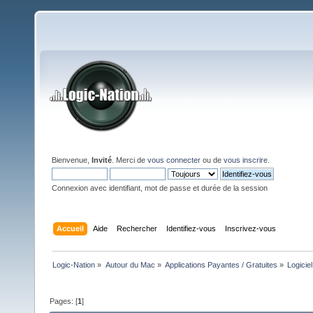
Bienvenue,
Invité
. Merci de
vous connecter
ou de
vous inscrire
.
Connexion avec identifiant, mot de passe et durée de la session
Accueil
Aide
Rechercher
Identifiez-vous
Inscrivez-vous
Logic-Nation
»
Autour du Mac
»
Applications Payantes / Gratuites
»
Logiciel
Pages: [
1
]