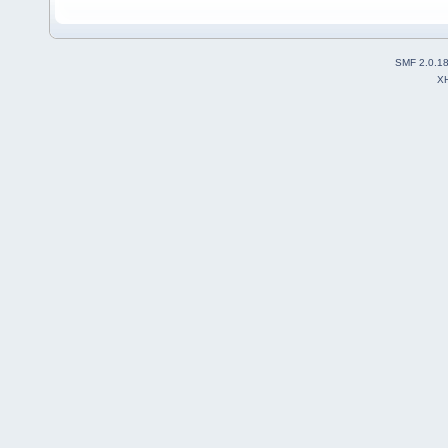
SMF 2.0.1
X