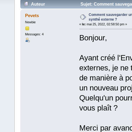
Auteur
Sujet: Comment sauvegar
Comment sauvegarder un
Pevets
synthé externe ?
Newbie
«
le:
mai 25, 2022, 02:58:50 pm »
Messages: 4
Bonjour,
Ayant créé l'En
externes, je ne
de manière à po
un nouveau proj
Quelqu'un pourra
vous plaît ?
Merci par avan