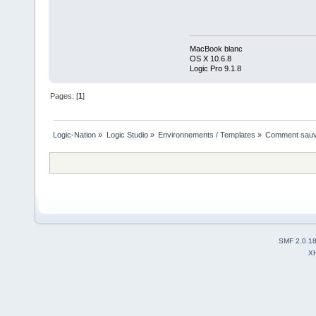
MacBook blanc
OS X 10.6.8
Logic Pro 9.1.8
Pages: [
1
]
Logic-Nation
»
Logic Studio
»
Environnements / Templates
»
Comment sauve
SMF 2.0.1
X