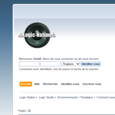
Bienvenue,
Invité
. Merci de
vous connecter
ou de
vous inscrire
.
Connexion avec identifiant, mot de passe et durée de la session
Accueil
Aide
Rechercher
Identifiez-vous
Inscrivez-vous
Logic-Nation
»
Logic Studio
»
Environnements / Templates
»
Comment sauve
Pages: [
1
]