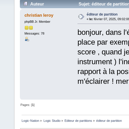
Auteur
Sujet: éditeur de partitio
éditeur de partition
christian leroy
«
le:
février 07, 2025, 09:02:0
phpBB Jr. Member
bonjour, dans l'
Messages: 78
place par exemp
score , quand je
instrument ) l'i
rapport à la pos
m'éclairer ! me
Pages: [
1
]
Logic-Nation
»
Logic Studio
»
Editeur de partitions
»
éditeur de partition