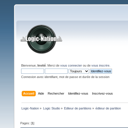
Bienvenue,
Invité
. Merci de
vous connecter
ou de
vous inscrire
.
Connexion avec identifiant, mot de passe et durée de la session
Accueil
Aide
Rechercher
Identifiez-vous
Inscrivez-vous
Logic-Nation
»
Logic Studio
»
Editeur de partitions
»
éditeur de partition
Pages: [
1
]