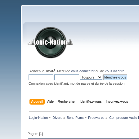
Bienvenue,
Invité
. Merci de
vous connecter
ou de
vous inscrire
.
Connexion avec identifiant, mot de passe et durée de la session
Accueil
Aide
Rechercher
Identifiez-vous
Inscrivez-vous
Logic-Nation
»
Divers
»
Bons Plans
»
Freewares
»
Compressor Audio 
Pages: [
1
]