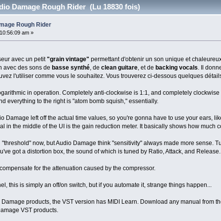
dio Damage Rough Rider (Lu 18830 fois)
mage Rough Rider
10:56:09 am »
eur avec un petit
"grain vintage"
permettant d'obtenir un son unique et chaleureux.
en avec des sons de
basse synthé
, de
clean guitare
, et de
backing vocals
. Il don
uvez l'utiliser comme vous le souhaitez. Vous trouverez ci-dessous quelques détai
ogarithmic in operation. Completely anti-clockwise is 1:1, and completely clockwise i
 and everything to the right is "atom bomb squish," essentially.
o Damage left off the actual time values, so you're gonna have to use your ears, like
l in the middle of the UI is the gain reduction meter. It basically shows how much 
 "threshold" now, but Audio Damage think "sensitivity" always made more sense. Turn
ou've got a distortion box, the sound of which is tuned by Ratio, Attack, and Release.
 compensate for the attenuation caused by the compressor.
l, this is simply an off/on switch, but if you automate it, strange things happen...
o Damage products, the VST version has MIDI Learn. Download any manual from the cu
Damage VST products.