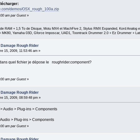
télécharger:
age.com/demos/OSX_rough_100a.zip
0:00 am par Guest
»
 RAM + 1,5 To de Disque, Motu MX4 et MachFive 2, Stylus RMX Expanded, Kord Analog et D
+ MK80, Yamaha 03D, Gforce Imposcar, UAD1, Toontrack Drummer 2.0 + Ez Drummer + Lat
 Damage Rough Rider
e 15, 2009, 11:53:46 am »
e dans quel fichier je dépose le roughrider.component?
0:00 am par Guest
»
 Damage Rough Rider
e 15, 2009, 08:59:48 pm »
 > Audio > Plug-ins > Components
> Audio > Plug-ins > Components
0:00 am par Guest
»
 Damage Rough Rider