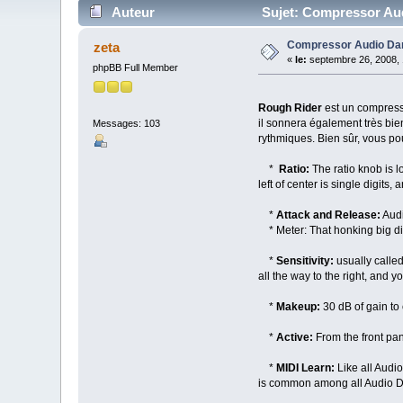
Auteur
Sujet: Compressor Au
Compressor Audio Da
zeta
«
le:
septembre 26, 2008, 
phpBB Full Member
Rough Rider
est un compress
il sonnera également très bi
Messages: 103
rythmiques. Bien sûr, vous po
*
Ratio:
The ratio knob is l
left of center is single digits,
*
Attack and Release:
Audi
* Meter: That honking big dia
*
Sensitivity:
usually called
all the way to the right, and y
*
Makeup:
30 dB of gain to
*
Active:
From the front pane
*
MIDI Learn:
Like all Audi
is common among all Audio 