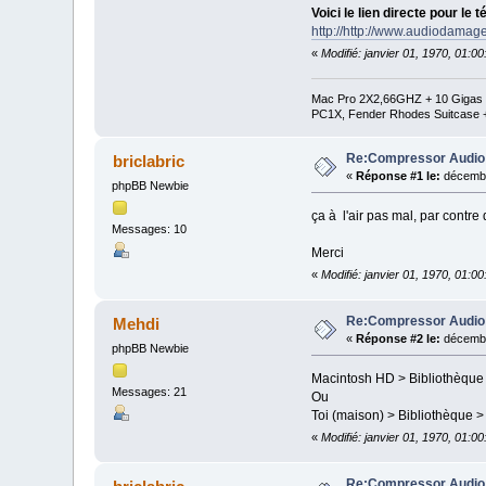
Voici le lien directe pour le 
http://http://www.audiodam
«
Modifié: janvier 01, 1970, 01:0
Mac Pro 2X2,66GHZ + 10 Gigas de
PC1X, Fender Rhodes Suitcase 
Re:Compressor Audio
briclabric
«
Réponse #1 le:
décembr
phpBB Newbie
ça à l'air pas mal, par contr
Messages: 10
Merci
«
Modifié: janvier 01, 1970, 01:0
Re:Compressor Audio
Mehdi
«
Réponse #2 le:
décembr
phpBB Newbie
Macintosh HD > Bibliothèque
Messages: 21
Ou
Toi (maison) > Bibliothèque 
«
Modifié: janvier 01, 1970, 01:0
Re:Compressor Audio