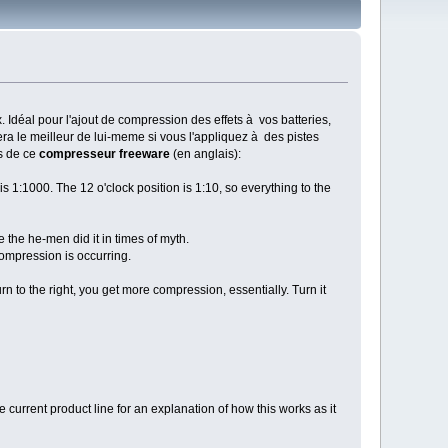
 Idéal pour l'ajout de compression des effets à vos batteries,
nera le meilleur de lui-meme si vous l'appliquez à des pistes
ls de ce
compresseur freeware
(en anglais):
s 1:1000. The 12 o'clock position is 1:10, so everything to the
 the he-men did it in times of myth.
compression is occurring.
 to the right, you get more compression, essentially. Turn it
rrent product line for an explanation of how this works as it