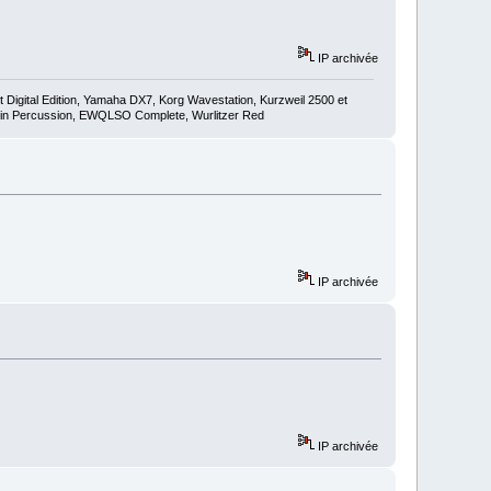
IP archivée
igital Edition, Yamaha DX7, Korg Wavestation, Kurzweil 2500 et
in Percussion, EWQLSO Complete, Wurlitzer Red
IP archivée
IP archivée