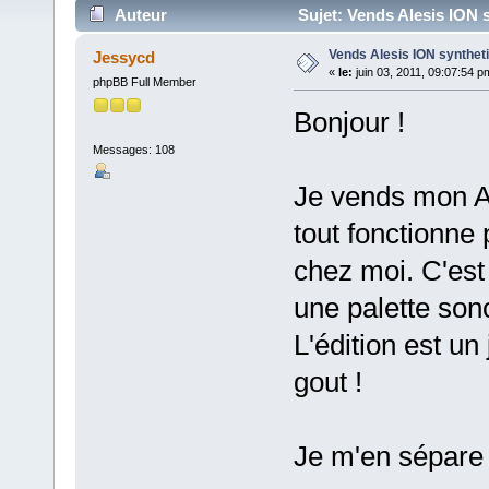
Auteur
Sujet: Vends Alesis ION s
Vends Alesis ION syntheti
Jessycd
«
le:
juin 03, 2011, 09:07:54 p
phpBB Full Member
Bonjour !
Messages: 108
Je vends mon AL
tout fonctionne 
chez moi. C'est
une palette sono
L'édition est un
gout !
Je m'en sépare 