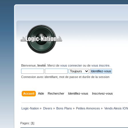
Bienvenue,
Invité
. Merci de
vous connecter
ou de
vous inscrire
.
Connexion avec identifiant, mot de passe et durée de la session
Accueil
Aide
Rechercher
Identifiez-vous
Inscrivez-vous
Logic-Nation
»
Divers
»
Bons Plans
»
Petites Annonces
»
Vends Alesis ION 
Pages: [
1
]