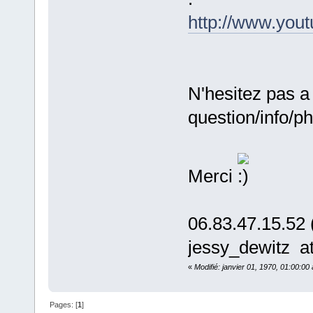
http://www.yo
N'hesitez pas a
question/info/ph
Merci
06.83.47.15.52 
jessy_dewitz at
«
Modifié: janvier 01, 1970, 01:00:0
Pages: [
1
]