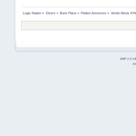
Logic-Nation
»
Divers
»
Bons Plans
»
Petites Annonces
»
Vends Alesis ION 
SMF 2.0.1
X