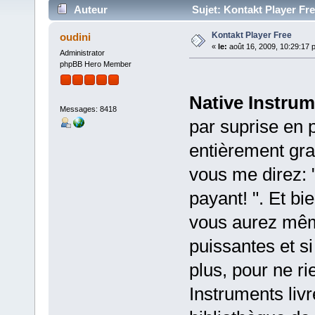
Auteur
Sujet: Kontakt Player Fre
Kontakt Player Free
oudini
«
le:
août 16, 2009, 10:29:17 
Administrator
phpBB Hero Member
Native Instru
Messages: 8418
par suprise en 
entièrement grat
vous me direz: 
payant! ". Et bi
vous aurez même
puissantes et s
plus, pour ne ri
Instruments liv