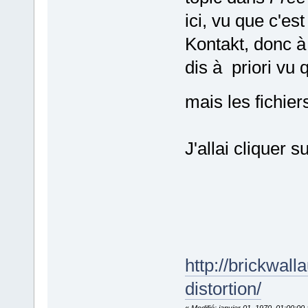
ici, vu que c'es
Kontakt, donc à 
dis à priori vu
mais les fichie
J'allai cliquer s
http://brickwal
distortion/
«
Modifié: janvier 01, 1970, 01:00:0