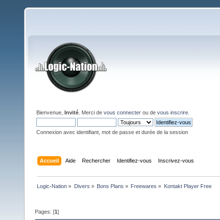
Bienvenue,
Invité
. Merci de
vous connecter
ou de
vous inscrire
.
Connexion avec identifiant, mot de passe et durée de la session
Accueil
Aide
Rechercher
Identifiez-vous
Inscrivez-vous
Logic-Nation
»
Divers
»
Bons Plans
»
Freewares
»
Kontakt Player Free
Pages: [
1
]