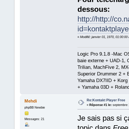
dessous:
http://http://co
id=kontaktplaye
«
Modifié: janvier 01, 1970, 01:00:0
Logic Pro 9.1.8 -Mac 
baie externe + UAD-1, 
Trilian, MachFive 2, MX
Superior Drummer 2 + 
Yamaha DX7IID + Korg
+ Yamaha 03D + Rolan
Re:Kontakt Player Free
Mehdi
«
Réponse #1 le:
septembre 1
phpBB Newbie
Je sais pas si 
Messages: 21
topic dans
Free