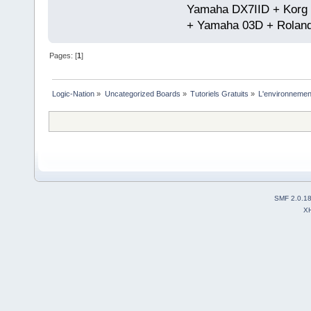
Yamaha DX7IID + Korg
+ Yamaha 03D + Rolan
Pages: [
1
]
Logic-Nation
»
Uncategorized Boards
»
Tutoriels Gratuits
»
L'environnemen
SMF 2.0.1
X