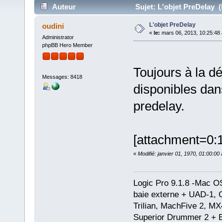
Auteur
Sujet: L'objet PreDelay (
L'objet PreDelay
oudini
«
le:
mars 06, 2013, 10:25:48
Administrator
phpBB Hero Member
Toujours à la dé
Messages: 8418
disponibles dans
predelay.
[attachment=0:
«
Modifié: janvier 01, 1970, 01:00:0
Logic Pro 9.1.8 -Mac 
baie externe + UAD-1, 
Trilian, MachFive 2, MX
Superior Drummer 2 + 