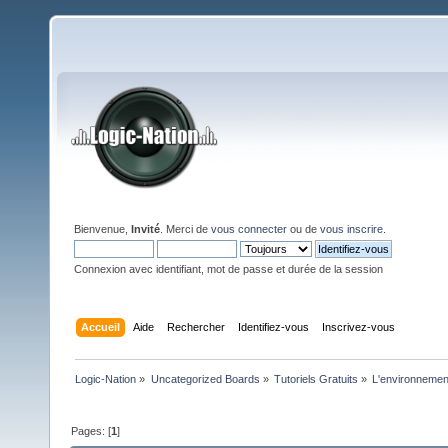
Bienvenue,
Invité
. Merci de
vous connecter
ou de
vous inscrire
.
Connexion avec identifiant, mot de passe et durée de la session
Accueil
Aide
Rechercher
Identifiez-vous
Inscrivez-vous
Logic-Nation
»
Uncategorized Boards
»
Tutoriels Gratuits
»
L'environnemen
Pages: [
1
]