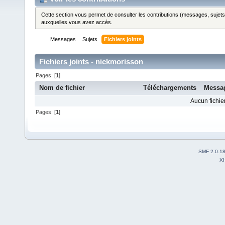
Cette section vous permet de consulter les contributions (messages, sujets et
auxquelles vous avez accès.
Messages
Sujets
Fichiers joints
Fichiers joints - nickmorisson
Pages: [
1
]
Nom de fichier
Téléchargements
Messa
Aucun fichier
Pages: [
1
]
SMF 2.0.1
X