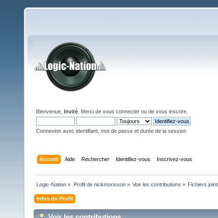
Bienvenue,
Invité
. Merci de
vous connecter
ou de
vous inscrire
.
Connexion avec identifiant, mot de passe et durée de la session
Accueil
Aide
Rechercher
Identifiez-vous
Inscrivez-vous
Logic-Nation
»
Profil de nickmorisson
»
Voir les contributions
»
Fichiers join
Infos du Profil
Voir les contributions