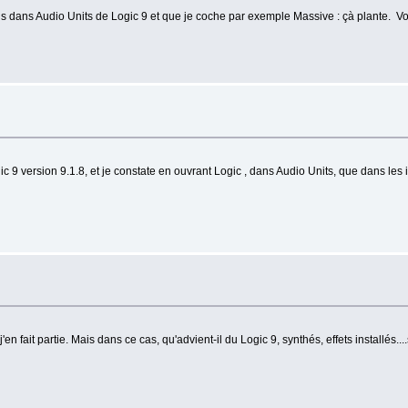
vais dans Audio Units de Logic 9 et que je coche par exemple Massive : çà plante. Vo
 9 version 9.1.8, et je constate en ouvrant Logic , dans Audio Units, que dans les 
j'en fait partie. Mais dans ce cas, qu'advient-il du Logic 9, synthés, effets installés.