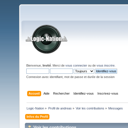
Bienvenue,
Invité
. Merci de
vous connecter
ou de
vous inscrire
.
Connexion avec identifiant, mot de passe et durée de la session
Accueil
Aide
Rechercher
Identifiez-vous
Inscrivez-vous
Logic-Nation
»
Profil de andreas
»
Voir les contributions
»
Messages
Infos du Profil
Voir les contributions