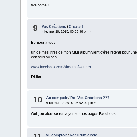
Welcome !
9
Vos Créations
/
Create !
«
le:
mai 19, 2015, 06:03:36 pm »
Bonjour à tous,
un de mes titres de mon futur album vient d'être retenu pour un
conseils avisés !!
www.facebook.com/streamofwonder
Didier
10
Au comptoir
/
Re: Vos Créations ???
«
le:
mai 12, 2015, 06:02:00 pm »
Oui , ou alors se renvoyer sur nos pages Facebook !
11
Au comptoir
/
Re: Drum circle