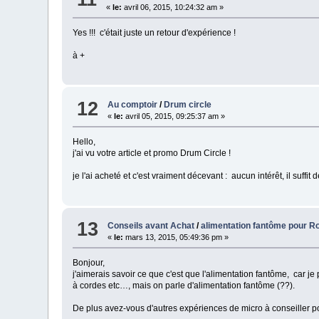
«
le:
avril 06, 2015, 10:24:32 am »
Yes !!! c'était juste un retour d'expérience !
à +
12
Au comptoir
/
Drum circle
«
le:
avril 05, 2015, 09:25:37 am »
Hello,
j'ai vu votre article et promo Drum Circle !
je l'ai acheté et c'est vraiment décevant : aucun intérêt, il suffit
13
Conseils avant Achat
/
alimentation fantôme pour R
«
le:
mars 13, 2015, 05:49:36 pm »
Bonjour,
j'aimerais savoir ce que c'est que l'alimentation fantôme, car
à cordes etc…, mais on parle d'alimentation fantôme (??).
De plus avez-vous d'autres expériences de micro à conseiller po