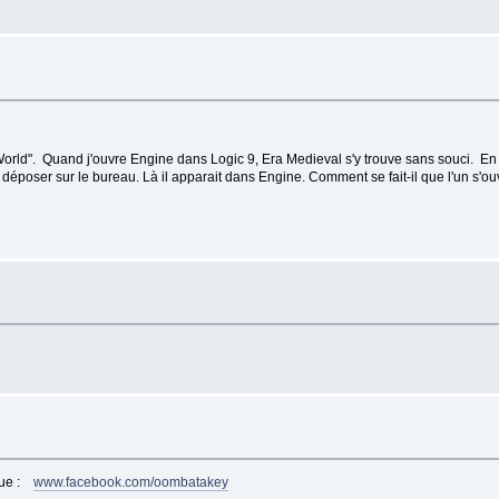
 World". Quand j'ouvre Engine dans Logic 9, Era Medieval s'y trouve sans souci. E
le déposer sur le bureau. Là il apparait dans Engine. Comment se fait-il que l'un s'
ue :
www.facebook.com/oombatakey