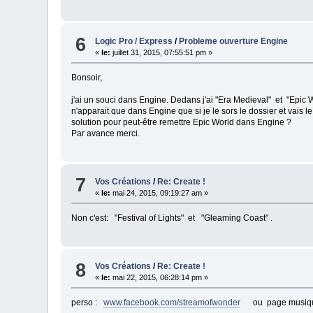
6
Logic Pro / Express
/
Probleme ouverture Engine
«
le:
juillet 31, 2015, 07:55:51 pm »
Bonsoir,
j'ai un souci dans Engine. Dedans j'ai "Era Medieval" et "Epic
n'apparait que dans Engine que si je le sors le dossier et vais 
solution pour peut-être remettre Epic World dans Engine ?
Par avance merci.
7
Vos Créations
/
Re: Create !
«
le:
mai 24, 2015, 09:19:27 am »
Non c'est: "Festival of Lights" et "Gleaming Coast" .
8
Vos Créations
/
Re: Create !
«
le:
mai 22, 2015, 06:28:14 pm »
perso :
www.facebook.com/streamofwonder
ou page musiq