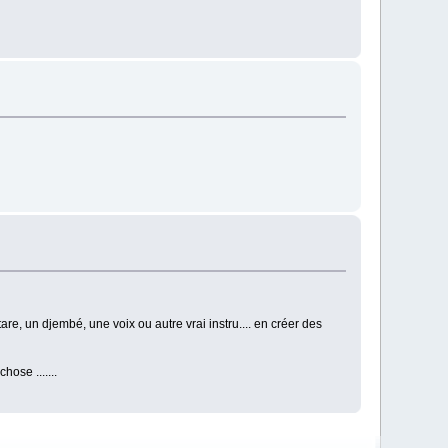
re, un djembé, une voix ou autre vrai instru.... en créer des
hose .......