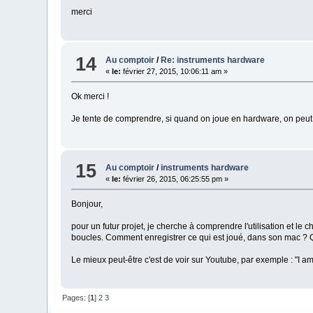
merci
14
Au comptoir
/
Re: instruments hardware
«
le:
février 27, 2015, 10:06:11 am »
Ok merci !
Je tente de comprendre, si quand on joue en hardware, on peut 
15
Au comptoir
/
instruments hardware
«
le:
février 26, 2015, 06:25:55 pm »
Bonjour,
pour un futur projet, je cherche à comprendre l'utilisation et le
boucles. Comment enregistrer ce qui est joué, dans son mac 
Le mieux peut-être c'est de voir sur Youtube, par exemple : "I am K
Pages: [
1
]
2
3