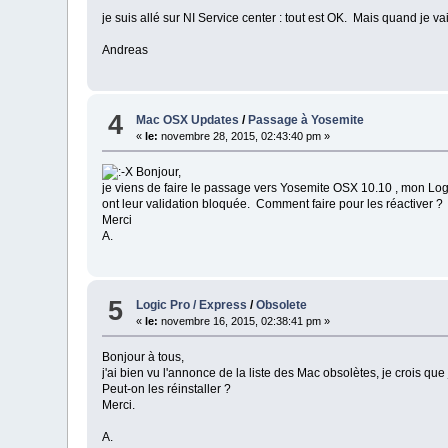
je suis allé sur NI Service center : tout est OK. Mais quand je 
Andreas
4
Mac OSX Updates
/
Passage à Yosemite
«
le:
novembre 28, 2015, 02:43:40 pm »
Bonjour,
je viens de faire le passage vers Yosemite OSX 10.10 , mon Logic
ont leur validation bloquée. Comment faire pour les réactiver ?
Merci
A.
5
Logic Pro / Express
/
Obsolete
«
le:
novembre 16, 2015, 02:38:41 pm »
Bonjour à tous,
j'ai bien vu l'annonce de la liste des Mac obsolètes, je crois que 
Peut-on les réinstaller ?
Merci.
A.