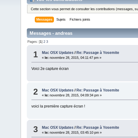
Cette section vous permet de consulter les contributions (messages, suje
Messages
Sujets
Fichiers joints
Messages - andreas
Pages: [
1
]
2
3
1
Mac OSX Updates
/
Re: Passage à Yosemite
«
le:
novembre 28, 2015, 04:11:47 pm »
Voici 2e capture écran
2
Mac OSX Updates
/
Re: Passage à Yosemite
«
le:
novembre 28, 2015, 04:09:34 pm »
voici la première capture écran !
3
Mac OSX Updates
/
Re: Passage à Yosemite
«
le:
novembre 28, 2015, 03:45:10 pm »