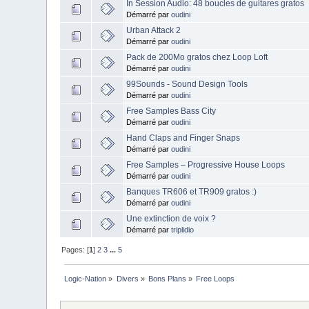
In Session Audio: 48 boucles de guitares gratos
Démarré par
oudini
Urban Attack 2
Démarré par
oudini
Pack de 200Mo gratos chez Loop Loft
Démarré par
oudini
99Sounds - Sound Design Tools
Démarré par
oudini
Free Samples Bass City
Démarré par
oudini
Hand Claps and Finger Snaps
Démarré par
oudini
Free Samples – Progressive House Loops
Démarré par
oudini
Banques TR606 et TR909 gratos :)
Démarré par
oudini
Une extinction de voix ?
Démarré par
triplidio
Pages: [
1
]
2
3
...
5
Logic-Nation
»
Divers
»
Bons Plans
»
Free Loops