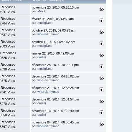
 Réponses
novembre 23, 2016, 05:26:15 pm
par
Mezik
4041 Vues
 Réponses
février 08, 2016, 03:13:50 am
par
modigliano
2764 Vues
 Réponses
octobre 27, 2015, 09:03:23 am
par
whereismymac
9637 Vues
 Réponses
octobre 11, 2015, 06:48:52 pm
par
modigliano
9503 Vues
0 Réponses
janvier 22, 2015, 09:42:08 pm
par
oudini
9526 Vues
 Réponses
décembre 25, 2014, 10:22:11 pm
par
modigliano
2638 Vues
 Réponses
décembre 22, 2014, 04:18:02 pm
par
whereismymac
9375 Vues
 Réponses
décembre 21, 2014, 12:38:28 pm
par
whereismymac
2641 Vues
 Réponses
décembre 01, 2014, 12:01:54 pm
par
oudini
8270 Vues
 Réponses
novembre 13, 2014, 07:22:40 pm
par
oudini
3558 Vues
 Réponses
novembre 04, 2014, 06:36:45 pm
par
whereismymac
8897 Vues