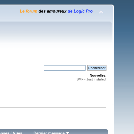
Nouvelles:
SMF - Just Installed!
onses
/
Vues
Dernier message