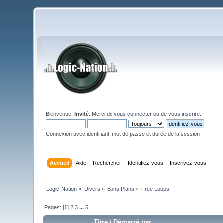
Bienvenue,
Invité
. Merci de
vous connecter
ou de
vous inscrire
.
Connexion avec identifiant, mot de passe et durée de la session
Accueil
Aide
Rechercher
Identifiez-vous
Inscrivez-vous
Logic-Nation
»
Divers
»
Bons Plans
»
Free Loops
Pages: [
1
]
2
3
...
5
Titre
/
Démarré par