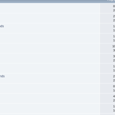
0
2
2
2
nds
1
1
1
1
1
3
3
2
1
1
unds
2
2
0
1
4
2
1
1