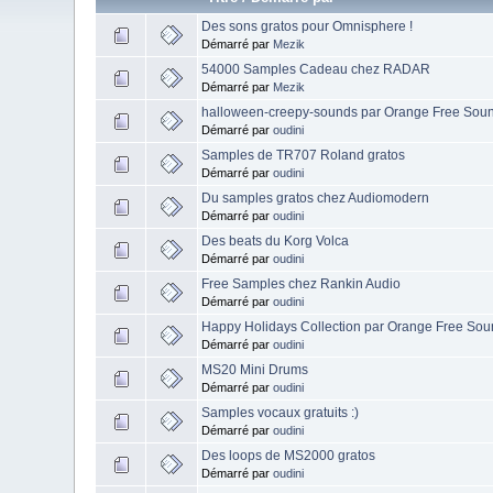
Des sons gratos pour Omnisphere !
Démarré par
Mezik
54000 Samples Cadeau chez RADAR
Démarré par
Mezik
halloween-creepy-sounds par Orange Free Sou
Démarré par
oudini
Samples de TR707 Roland gratos
Démarré par
oudini
Du samples gratos chez Audiomodern
Démarré par
oudini
Des beats du Korg Volca
Démarré par
oudini
Free Samples chez Rankin Audio
Démarré par
oudini
Happy Holidays Collection par Orange Free So
Démarré par
oudini
MS20 Mini Drums
Démarré par
oudini
Samples vocaux gratuits :)
Démarré par
oudini
Des loops de MS2000 gratos
Démarré par
oudini