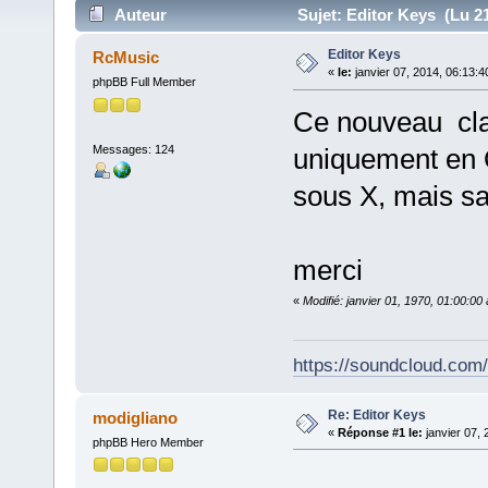
Auteur
Sujet: Editor Keys (Lu 21
Editor Keys
RcMusic
«
le:
janvier 07, 2014, 06:13:4
phpBB Full Member
Ce nouveau clavi
Messages: 124
uniquement en 
sous X, mais sa
merci
«
Modifié: janvier 01, 1970, 01:00:0
https://soundcloud.com
Re: Editor Keys
modigliano
«
Réponse #1 le:
janvier 07, 
phpBB Hero Member