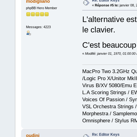
Re: Editor Keys
modigliano
«
Réponse #5 le:
janvier 08, 
phpBB Hero Member
L'alternative es
Messages: 4223
le clavier.
C'est beaucou
«
Modifié: janvier 01, 1970, 01:00:0
MacPro Two 3.2GHz Qua
/Logic Pro X/Unitor Mk
Virus B/XV 5080/Emu E
L.A Scoring Strings / 
Voices Of Passion / Sy
VSL Orchestra Strings /
Morphestra / Samplemod
Omnisphere / Stylus R
Re: Editor Keys
oudini