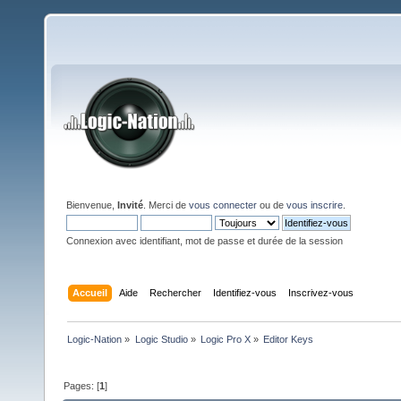
Bienvenue,
Invité
. Merci de
vous connecter
ou de
vous inscrire
.
Connexion avec identifiant, mot de passe et durée de la session
Accueil
Aide
Rechercher
Identifiez-vous
Inscrivez-vous
Logic-Nation
»
Logic Studio
»
Logic Pro X
»
Editor Keys
Pages: [
1
]