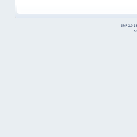
SMF 2.0.1
X