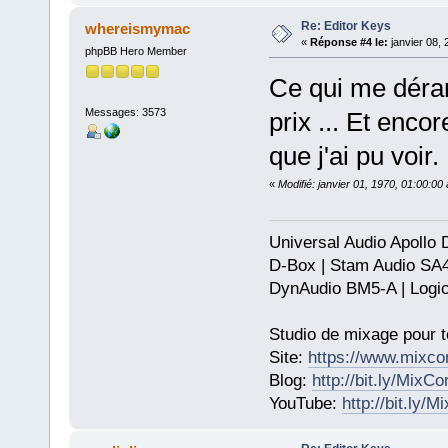
Re: Editor Keys
whereismymac
«
Réponse #4 le:
janvier 08, 
phpBB Hero Member
Ce qui me déran
Messages: 3573
prix ... Et enco
que j'ai pu voir.
«
Modifié: janvier 01, 1970, 01:00:0
Universal Audio Apollo
D-Box | Stam Audio SA
DynAudio BM5-A | Logic
Studio de mixage pour t
Site:
https://www.mixco
Blog:
http://bit.ly/MixC
YouTube:
http://bit.ly/