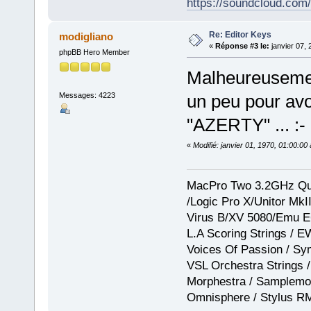
https://soundcloud.com
Re: Editor Keys
modigliano
«
Réponse #3 le:
janvier 07, 
phpBB Hero Member
Malheureusement 
Messages: 4223
un peu pour avoi
"AZERTY" ...
:-
«
Modifié: janvier 01, 1970, 01:00:0
MacPro Two 3.2GHz Qua
/Logic Pro X/Unitor Mk
Virus B/XV 5080/Emu E
L.A Scoring Strings / 
Voices Of Passion / Sy
VSL Orchestra Strings /
Morphestra / Samplemod
Omnisphere / Stylus R