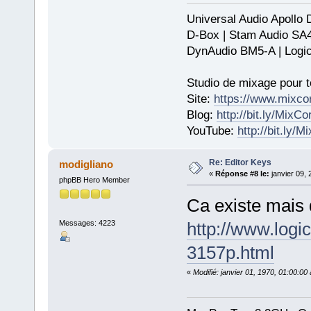
Universal Audio Apollo
D-Box | Stam Audio SA
DynAudio BM5-A | Logic
Studio de mixage pour t
Site:
https://www.mixco
Blog:
http://bit.ly/MixC
YouTube:
http://bit.ly/
Re: Editor Keys
modigliano
«
Réponse #8 le:
janvier 09, 
phpBB Hero Member
Ca existe mai
Messages: 4223
http://www.logi
3157p.html
«
Modifié: janvier 01, 1970, 01:00:0