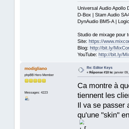
Universal Audio Apollo
D-Box | Stam Audio SA
DynAudio BM5-A | Logic
Studio de mixage pour t
Site:
https://www.mixco
Blog:
http://bit.ly/MixC
YouTube:
http://bit.ly/
Re: Editor Keys
modigliano
«
Réponse #10 le:
janvier 09
phpBB Hero Member
Ca montre à que
Messages: 4223
tiennent les cli
Il va se passer
qu'une "skin" e