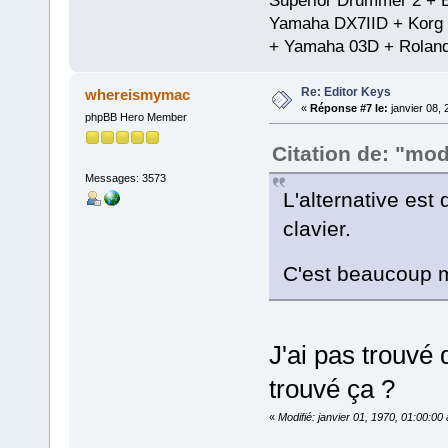
Superior Drummer 2 + 
Yamaha DX7IID + Korg
+ Yamaha 03D + Rolan
Re: Editor Keys
whereismymac
«
Réponse #7 le:
janvier 08, 
phpBB Hero Member
Citation de: "mod
Messages: 3573
L'alternative est 
clavier.
C'est beaucoup 
J'ai pas trouvé
trouvé ça ?
«
Modifié: janvier 01, 1970, 01:00:0