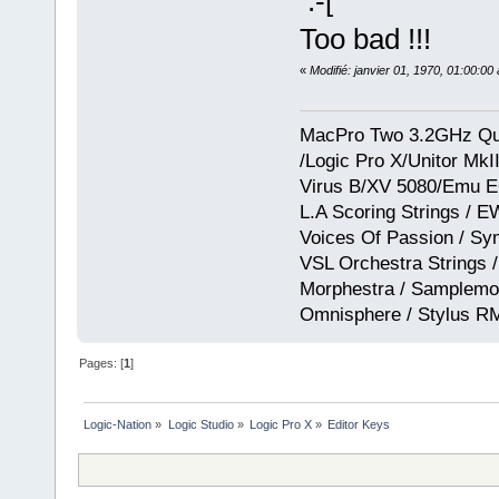
Too bad !!!
«
Modifié: janvier 01, 1970, 01:00:0
MacPro Two 3.2GHz Qua
/Logic Pro X/Unitor Mk
Virus B/XV 5080/Emu E
L.A Scoring Strings / 
Voices Of Passion / Sy
VSL Orchestra Strings /
Morphestra / Samplemod
Omnisphere / Stylus R
Pages: [
1
]
Logic-Nation
»
Logic Studio
»
Logic Pro X
»
Editor Keys