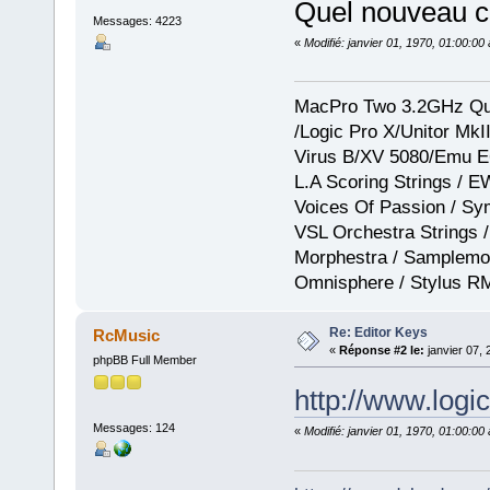
Quel nouveau c
Messages: 4223
«
Modifié: janvier 01, 1970, 01:00:0
MacPro Two 3.2GHz Qua
/Logic Pro X/Unitor Mk
Virus B/XV 5080/Emu E
L.A Scoring Strings / 
Voices Of Passion / Sy
VSL Orchestra Strings /
Morphestra / Samplemod
Omnisphere / Stylus R
Re: Editor Keys
RcMusic
«
Réponse #2 le:
janvier 07, 
phpBB Full Member
http://www.logic
Messages: 124
«
Modifié: janvier 01, 1970, 01:00:0