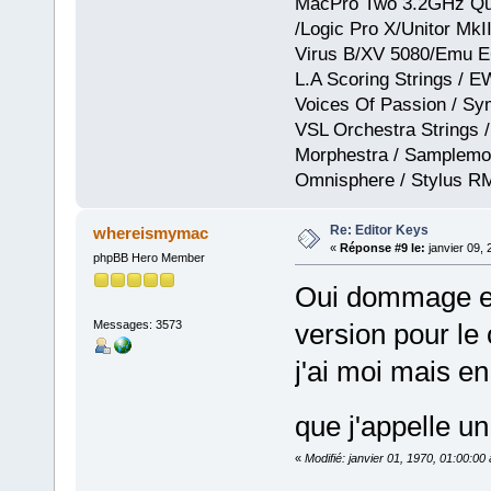
MacPro Two 3.2GHz Qua
/Logic Pro X/Unitor Mk
Virus B/XV 5080/Emu E
L.A Scoring Strings / 
Voices Of Passion / Sy
VSL Orchestra Strings /
Morphestra / Samplemod
Omnisphere / Stylus R
Re: Editor Keys
whereismymac
«
Réponse #9 le:
janvier 09, 
phpBB Hero Member
Oui dommage en 
Messages: 3573
version pour l
j'ai moi mais e
que j'appelle u
«
Modifié: janvier 01, 1970, 01:00:0