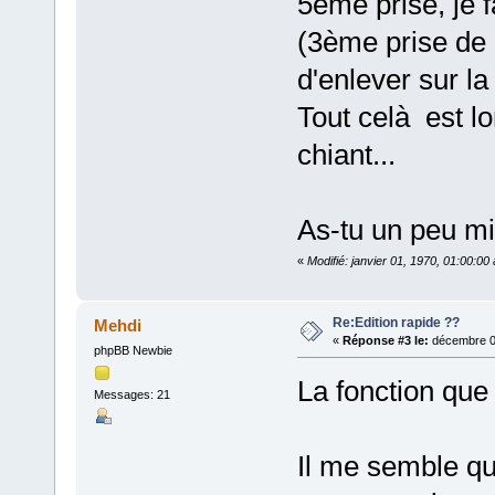
5ème prise, je f
(3ème prise de 
d'enlever sur l
Tout celà est l
chiant...
As-tu un peu mi
«
Modifié: janvier 01, 1970, 01:00:0
Re:Edition rapide ??
Mehdi
«
Réponse #3 le:
décembre 01
phpBB Newbie
La fonction que
Messages: 21
Il me semble qu