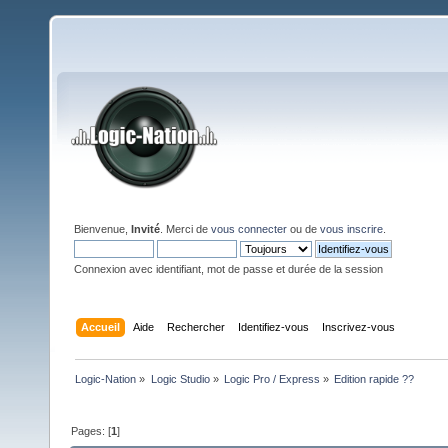
Bienvenue,
Invité
. Merci de
vous connecter
ou de
vous inscrire
.
Connexion avec identifiant, mot de passe et durée de la session
Accueil
Aide
Rechercher
Identifiez-vous
Inscrivez-vous
Logic-Nation
»
Logic Studio
»
Logic Pro / Express
»
Edition rapide ??
Pages: [
1
]