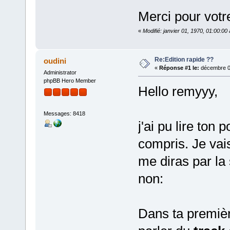
Merci pour votr
«
Modifié: janvier 01, 1970, 01:00:0
Re:Edition rapide ??
oudini
«
Réponse #1 le:
décembre 01
Administrator
phpBB Hero Member
Hello remyyy,
Messages: 8418
j'ai pu lire ton 
compris. Je vais
me diras par la 
non:
Dans ta premièr