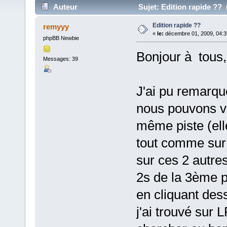
Auteur
Sujet: Edition rapide ?? 
Edition rapide ??
remyyy
«
le:
décembre 01, 2009, 04:3
phpBB Newbie
Bonjour à tous,
Messages: 39
J'ai pu remarqu
nous pouvons vo
même piste (elle
tout comme sur 
sur ces 2 autres
2s de la 3ème pr
en cliquant dess
j'ai trouvé sur