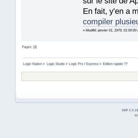
sur le site de A
En fait, y'en a
compiler plusie
«
Modifié: janvier 01, 1970, 01:00:0
Pages: [
1
]
Logic-Nation
»
Logic Studio
»
Logic Pro / Express
»
Edition rapide ??
SMF 2.0.1
X