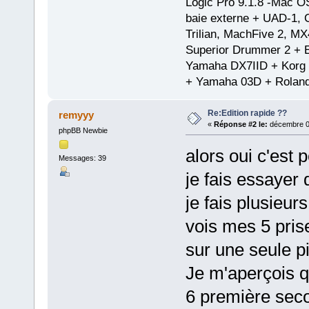
Logic Pro 9.1.8 -Mac 
baie externe + UAD-1, 
Trilian, MachFive 2, MX
Superior Drummer 2 + 
Yamaha DX7IID + Korg
+ Yamaha 03D + Rolan
Re:Edition rapide ??
remyyy
«
Réponse #2 le:
décembre 01
phpBB Newbie
alors oui c'est p
Messages: 39
je fais essayer 
je fais plusieurs
vois mes 5 pris
sur une seule p
Je m'aperçois q
6 première seco