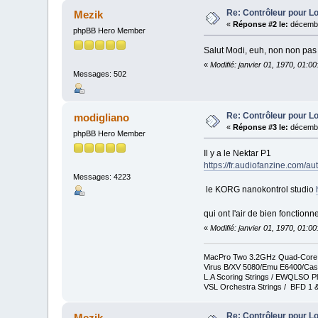
Re: Contrôleur pour L
Mezik
«
Réponse #2 le:
décembr
phpBB Hero Member
Salut Modi, euh, non non pas 
«
Modifié: janvier 01, 1970, 01:0
Messages: 502
Re: Contrôleur pour L
modigliano
«
Réponse #3 le:
décembr
phpBB Hero Member
Il y a le Nektar P1
https://fr.audiofanzine.com/au
Messages: 4223
le KORG nanokontrol studio
qui ont l'air de bien fonction
«
Modifié: janvier 01, 1970, 01:0
MacPro Two 3.2GHz Quad-Core In
Virus B/XV 5080/Emu E6400/Cas
L.A Scoring Strings / EWQLSO Pl
VSL Orchestra Strings / BFD 1 &
Re: Contrôleur pour L
Mezik