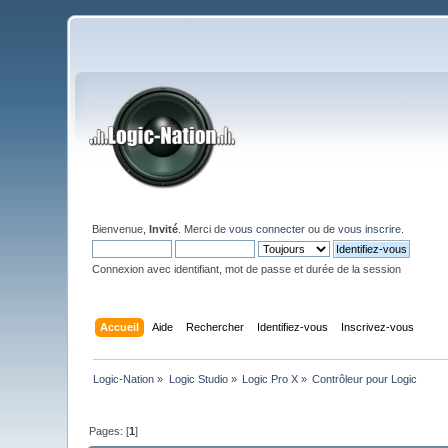
Bienvenue,
Invité
. Merci de
vous connecter
ou de
vous inscrire
.
Connexion avec identifiant, mot de passe et durée de la session
Accueil
Aide
Rechercher
Identifiez-vous
Inscrivez-vous
Logic-Nation
»
Logic Studio
»
Logic Pro X
»
Contrôleur pour Logic
Pages: [
1
]