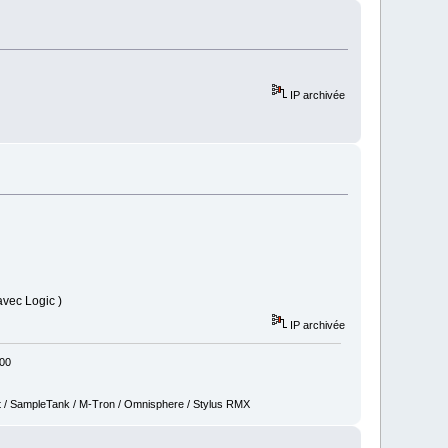
IP archivée
avec Logic )
IP archivée
800
t / SampleTank / M-Tron / Omnisphere / Stylus RMX