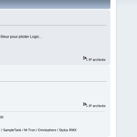
trôleur pour piloter Logic…
IP archivée
IP archivée
800
t / SampleTank / M-Tron / Omnisphere / Stylus RMX