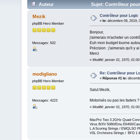
Auteur
Sujet: Contrôleur pour
Contrôleur pour Logic
Mezik
«
le:
décembre 09, 2019, 
phpBB Hero Member
Bonjour,
j'aimerais m'acheter un contrô
Euh mon budget tourne autou
Messages: 502
Précision : j'aimerais qu'il y a
Merci
«
Modifié: janvier 01, 1970, 01:0
Re: Contrôleur pour L
modigliano
«
Réponse #1 le:
décembr
phpBB Hero Member
Salut Mezik,
Motorisés ou pas les faders ?
Messages: 4223
«
Modifié: janvier 01, 1970, 01:0
MacPro Two 3.2GHz Quad-Core In
Virus B/XV 5080/Emu E6400/Cas
L.A Scoring Strings / EWQLSO Pl
VSL Orchestra Strings / BFD 1 &