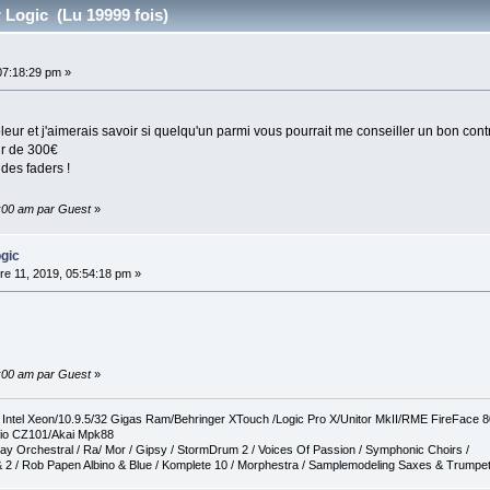
 Logic (Lu 19999 fois)
07:18:29 pm »
leur et j'aimerais savoir si quelqu'un parmi vous pourrait me conseiller un bon con
r de 300€
i des faders !
0:00 am par Guest
»
ogic
e 11, 2019, 05:54:18 pm »
0:00 am par Guest
»
tel Xeon/10.9.5/32 Gigas Ram/Behringer XTouch /Logic Pro X/Unitor MkII/RME FireFace 
io CZ101/Akai Mpk88
ay Orchestral / Ra/ Mor / Gipsy / StormDrum 2 / Voices Of Passion / Symphonic Choirs /
 2 / Rob Papen Albino & Blue / Komplete 10 / Morphestra / Samplemodeling Saxes & Trumpe