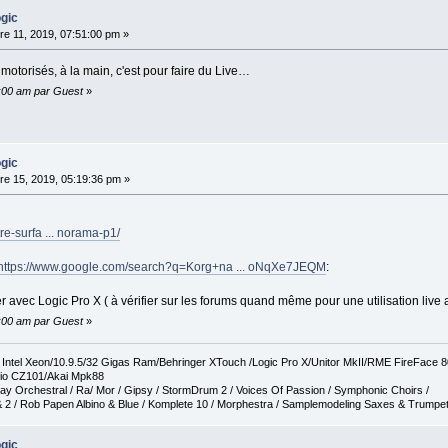
ogic
e 11, 2019, 07:51:00 pm »
motorisés, à la main, c'est pour faire du Live…
0:00 am par Guest
»
ogic
e 15, 2019, 05:19:36 pm »
tre-surfa ... norama-p1/
https://www.google.com/search?q=Korg+na ... oNqXe7JEQM
:
ner avec Logic Pro X ( à vérifier sur les forums quand même pour une utilisation live 
0:00 am par Guest
»
tel Xeon/10.9.5/32 Gigas Ram/Behringer XTouch /Logic Pro X/Unitor MkII/RME FireFace 
io CZ101/Akai Mpk88
ay Orchestral / Ra/ Mor / Gipsy / StormDrum 2 / Voices Of Passion / Symphonic Choirs /
 2 / Rob Papen Albino & Blue / Komplete 10 / Morphestra / Samplemodeling Saxes & Trumpe
ogic