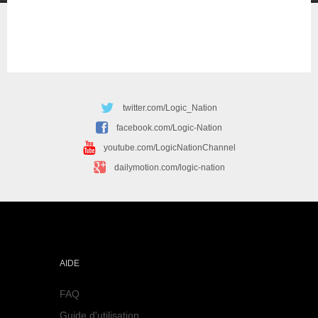
twitter.com/Logic_Nation
facebook.com/Logic-Nation
youtube.com/LogicNationChannel
dailymotion.com/logic-nation
AIDE
FAQ
Guide d'utilisation