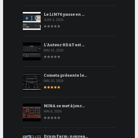
Le LiN76 passe en …
JUIN 4, 2026
L'Auteur 8DAT est …
MAI 10, 2026
Cometa présente le…
MAI 10, 2026
NINA se met à jour…
MAI 6, 2026
Drum Farm : nouvea…