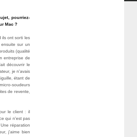
ujet, pourriez-
sur Mac ?
ls ont sorti les
 ensuite sur un
roduits (qualité
n entreprise de
it découvrir le
teur, je n'avais
guille, étant de
 micro-soudeurs
ites de revente,
r le client : il
ce qui n'est pas
. Une réparation
ur, j'aime bien