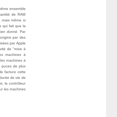
e même ensemble
quantité de RAM
U, mais même si
 qui fait que la
 rien donné. Par
'origine par des
lisées par Apple
vité de "mise à
les machines à
 les machines à
 puces de plus
e facture cette
 durée de vie de
t, le contrôleur
ur les machines