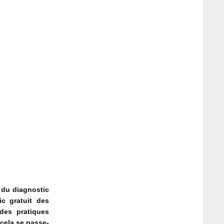
u du diagnostic
c gratuit des
des pratiques
cela se passe-