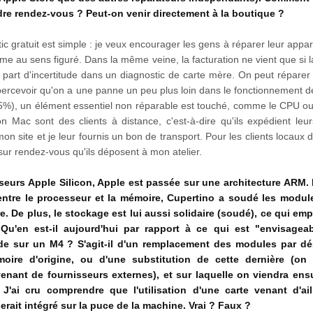
ndre rendez-vous ? Peut-on venir directement à la boutique ?
c gratuit est simple : je veux encourager les gens à réparer leur apparei
e au sens figuré. Dans la même veine, la facturation ne vient que si l
e part d'incertitude dans un diagnostic de carte mère. On peut réparer
'apercevoir qu'on a une panne un peu plus loin dans le fonctionnement de
5%), un élément essentiel non réparable est touché, comme le CPU ou
 Mac sont des clients à distance, c'est-à-dire qu'ils expédient leur
mon site et je leur fournis un bon de transport. Pour les clients locaux
 sur rendez-vous qu'ils déposent à mon atelier.
seurs Apple Silicon, Apple est passée sur une architecture ARM. 
ntre le processeur et la mémoire, Cupertino a soudé les modu
e. De plus, le stockage est lui aussi solidaire (soudé), ce qui em
 Qu'en est-il aujourd'hui par rapport à ce qui est "envisage
e sur un M4 ? S'agit-il d'un remplacement des modules par d
oire d'origine, ou d'une substitution de cette dernière (on 
venant de fournisseurs externes), et sur laquelle on viendra ens
'ai cru comprendre que l'utilisation d'une carte venant d'ail
erait intégré sur la puce de la machine. Vrai ? Faux ?