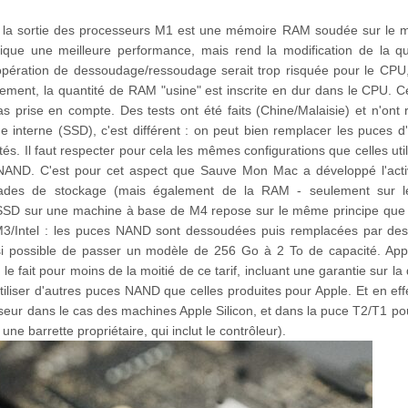
is la sortie des processeurs M1 est une mémoire RAM soudée sur l
lique une meilleure performance, mais rend la modification de la 
'opération de dessoudage/ressoudage serait trop risquée pour le CP
tement, la quantité de RAM "usine" est inscrite en dur dans le CPU. Ce
as prise en compte. Des tests ont été faits (Chine/Malaisie) et n'ont
e interne (SSD), c'est différent : on peut bien remplacer les puces d
s. Il faut respecter pour cela les mêmes configurations que celles uti
 NAND. C'est pour cet aspect que Sauve Mon Mac a développé l'acti
grades de stockage (mais également de la RAM - seulement sur 
e SSD sur une machine à base de M4 repose sur le même principe que
3/Intel : les puces NAND sont dessoudées puis remplacées par des
nsi possible de passer un modèle de 256 Go à 2 To de capacité. Appl
 fait pour moins de la moitié de ce tarif, incluant une garantie sur la
iliser d'autres puces NAND que celles produites pour Apple. Et en effe
seur dans le cas des machines Apple Silicon, et dans la puce T2/T1 po
 une barrette propriétaire, qui inclut le contrôleur).