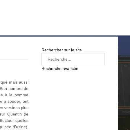
LOG IN
SUR LE WEB
FREEWARE
BONS PLANS
Rechercher sur le site
Recherche avancée
rqué mais aussi
e. Bon nombre de
rque à la pomme
fer à souder, ont
es versions plus
sur Quentin (le
fectuer quelles
quipée d'usine).