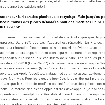
des choses de manière générale, et d'un point de vue intellectuel, le
on de panne très satisfaisante !
l'accent sur la réparation plutôt que le recyclage. Mais jusqu'où 
encore trouver des pièces détachées pour des machines un peu
 du SAV Apple ?
est forcément moins vertueux d'un point de vue écologique que de pro
es appareils. Dans 95% des cas, l'appareil est réparable. En France
més à la réparation électronique, et nous pourrions éviter beaucoup d
its neufs. Je dis toujours à mes clients qui me demandent si réparer 
épondait à leur usage, elle continuera de le faire. Les Mac les plus
es de 2009-2010 (Core i3/i5/i7) - ils peuvent encore servir aujourd'hu
er les modèles antérieurs (type Core 2 Duo, qui seront limités logiciell
uvertes par Apple (obsolètes, vintage - et ça arrive assez rapidement
uve Mon Mac. Pour les pièces détachées, je dois dire qu'il n'y a a
e étant que le nombre de modèles est limité, et que des pièces sont s
essifs. Le marché des pièces Apple est très développé, et je n'ai pas
 réparateurs de smartphones. Une dalle d'écran Retina par exemple so
 de constructeur alternatif, on retrouve ainsi la même qualité que l'écr
é des smartphones, où plusieurs qualités sont proposées.