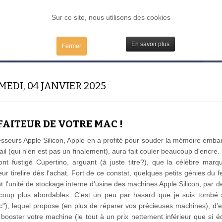
FORUM
TESTS
IBIDULES / MAC
PLUGS / IV
MATOS
Sur ce site, nous utilisons des cookies
En savoir plus
Fermer
MEDI, 04 JANVIER 2025
NFAITEUR DE VOTRE MAC !
sseurs Apple Silicon, Apple en a profité pour souder la mémoire emba
ail (qui n'en est pas un finalement), aura fait couler beaucoup d'encr
e ont fustigé Cupertino, arguant (à juste titre?), que la célèbre ma
leur tirelire dès l'achat. Fort de ce constat, quelques petits génies du 
t l'unité de stockage interne d'usine des machines Apple Silicon, par d
coup plus abordables. C'est un peu par hasard que je suis tombé 
), lequel propose (en plus de réparer vos précieuses machines), d'ef
 booster votre machine (le tout à un prix nettement inférieur que si é