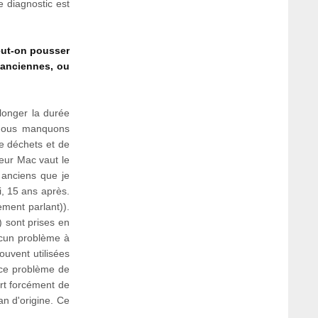
 diagnostic est
peut-on pousser
 anciennes, ou
longer la durée
, nous manquons
e déchets et de
leur Mac vaut le
 anciens que je
i, 15 ans après.
ement parlant)).
) sont prises en
ucun problème à
ouvent utilisées
 ce problème de
rt forcément de
an d'origine. Ce