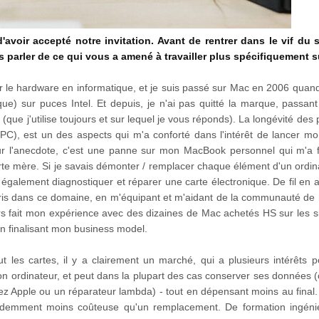
'avoir accepté notre invitation. Avant de rentrer dans le vif du s
 parler de ce qui vous a amené à travailler plus spécifiquement 
ur le hardware en informatique, et je suis passé sur Mac en 2006 quand i
e) sur puces Intel. Et depuis, je n'ai pas quitté la marque, passant
e j'utilise toujours et sur lequel je vous réponds). La longévité des p
PC), est un des aspects qui m'a conforté dans l'intérêt de lancer mo
our l'anecdote, c'est une panne sur mon MacBook personnel qui m'a fa
te mère. Si je savais démonter / remplacer chaque élément d'un ordina
galement diagnostiquer et réparer une carte électronique. De fil en ai
ppris dans ce domaine, en m'équipant et m'aidant de la communauté de
ors fait mon expérience avec des dizaines de Mac achetés HS sur les s
en finalisant mon business model.
 les cartes, il y a clairement un marché, qui a plusieurs intérêts pou
on ordinateur, et peut dans la plupart des cas conserver ses données (
chez Apple ou un réparateur lambda) - tout en dépensant moins au final
idemment moins coûteuse qu'un remplacement. De formation ingénie