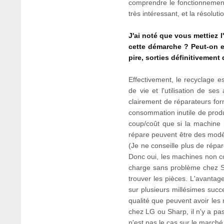
comprendre le fonctionnement 
très intéressant, et la résoluti
J'ai noté que vous mettiez 
cette démarche ? Peut-on 
pire, sorties définitivement
Effectivement, le recyclage 
de vie et l'utilisation de s
clairement de réparateurs for
consommation inutile de produ
coup/coût que si la machine r
répare peuvent être des modèl
(Je ne conseille plus de répar
Donc oui, les machines non co
charge sans problème chez Sa
trouver les pièces. L'avantag
sur plusieurs millésimes succ
qualité que peuvent avoir les
chez LG ou Sharp, il n'y a pas
n'est pas le cas sur le march