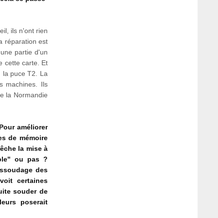
l, ils n'ont rien
a réparation est
 une partie d'un
 cette carte. Et
 la puce T2. La
s machines. Ils
 de la Normandie
Pour améliorer
les de mémoire
pêche la mise à
able" ou pas ?
éssoudage des
voit certaines
uite souder de
leurs poserait