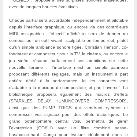
* GENIES : proposera des surprises sonores inattendues,
avec de longues boucles évolutives
Chaque partial sera accordable indépendamment et pilotable
depuis l'interface graphique, ou encore via des contrôleurs
MIDI assignables. L'objectif affiché ici sera de donner au
compositeur un outil vivant, sculptable en temps réel, plutôt
qu'un simple ambiance sonore figée. Christian Henson, co-
fondateur et compositeur pour la TV, le cinéma, ou encore le
jeu vidéo, résume parfaitement ses ambitions sur cette
nouvelle librairie : "l'interface n'est un simple panneau
proposant différents réglages, mais un instrument à part
entière dédié à la performance. Ici les sonorités vont
s'adapter à la musique du compositeur, et pas l'inverse". La
bibliothèque proposera également des macros d'effets
(SPARKLES, DELAY, HUMUNGOVERB, COMPRESSOR),
ainsi que des PUMP TRIGS qui viendront rythmer et
compresser vos signaux pour des effets diaboliques. Le
grand potentiomètre central vosu permettra de gèrer
l'expression (CC#11) avec un filtre combiné passe-
bas/passe-haut. Conçu pour évoluer idéalement dans le