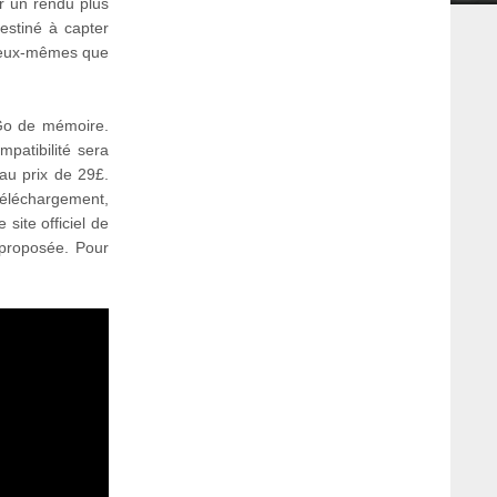
ir un rendu plus
estiné à capter
t eux-mêmes que
Go de mémoire.
patibilité sera
au prix de 29£.
téléchargement,
 site officiel de
 proposée. Pour