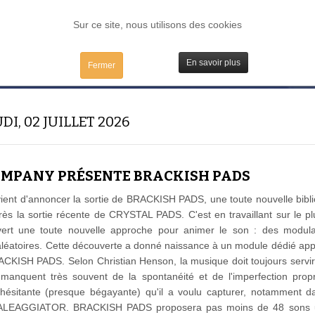
FORUM
TESTS
IBIDULES / MAC
PLUGS / IV
MATOS
Sur ce site, nous utilisons des cookies
En savoir plus
Fermer
DI, 02 JUILLET 2026
OMPANY PRÉSENTE BRACKISH PADS
vient d'annoncer la sortie de BRACKISH PADS, une toute nouvelle bibl
près la sortie récente de CRYSTAL PADS. C'est en travaillant sur le 
ert une toute nouvelle approche pour animer le son : des modula
 aléatoires. Cette découverte a donné naissance à un module dédié a
CKISH PADS. Selon Christian Henson, la musique doit toujours servir
s manquent très souvent de la spontanéité et de l'imperfection prop
 hésitante (presque bégayante) qu'il a voulu capturer, notamment d
e: ALEAGGIATOR. BRACKISH PADS proposera pas moins de 48 sons u