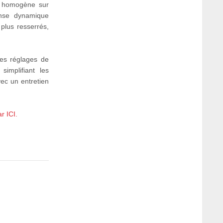
us homogène sur
onse dynamique
 plus resserrés,
des réglages de
simplifiant les
ec un entretien
r ICI.