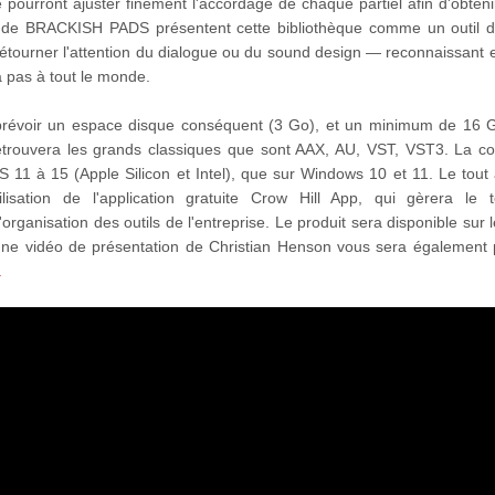
é pourront ajuster finement l'accordage de chaque partiel afin d'obten
s de BRACKISH PADS présentent cette bibliothèque comme un outil d
s détourner l'attention du dialogue ou du sound design — reconnaissan
a pas à tout le monde.
prévoir un espace disque conséquent (3 Go), et un minimum de 16 
trouvera les grands classiques que sont AAX, AU, VST, VST3. La com
11 à 15 (Apple Silicon et Intel), que sur Windows 10 et 11. Le tout 
'utilisation de l'application gratuite Crow Hill App, qui gèrera le 
t l'organisation des outils de l'entreprise. Le produit sera disponible sur le
ne vidéo de présentation de Christian Henson vous sera également
.