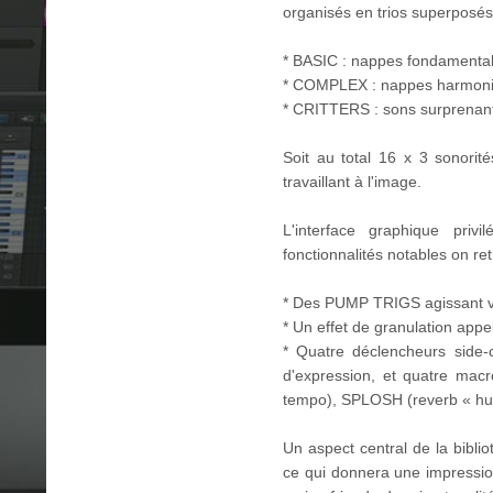
organisés en trios superposé
* BASIC : nappes fondamental
* COMPLEX : nappes harmoni
* CRITTERS : sons surprenant
Soit au total 16 x 3 sonori
travaillant à l'image.
L'interface graphique privi
fonctionnalités notables on re
* Des PUMP TRIGS agissant via
* Un effet de granulation appe
* Quatre déclencheurs side-c
d'expression, et quatre mac
tempo), SPLOSH (reverb « hug
Un aspect central de la bibli
ce qui donnera une impression