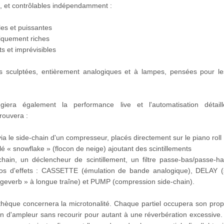
s, et contrôlables indépendamment :
es et puissantes
quement riches
s et imprévisibles
tés sculptées, entièrement analogiques et à lampes, pensées pour l
légiera également la performance live et l'automatisation détail
trouvera :
 le side-chain d'un compresseur, placés directement sur le piano roll
lé « snowflake » (flocon de neige) ajoutant des scintillements
hain, un déclencheur de scintillement, un filtre passe-bas/passe-ha
ros d'effets : CASSETTE (émulation de bande analogique), DELAY (
everb » à longue traîne) et PUMP (compression side-chain).
othèque concernera la microtonalité. Chaque partiel occupera son prop
 d'ampleur sans recourir pour autant à une réverbération excessive. L