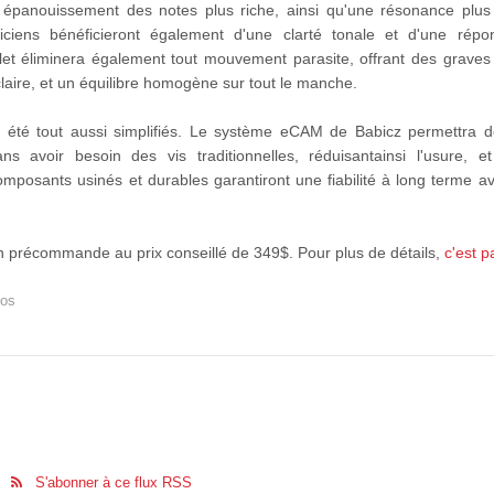
n épanouissement des notes plus riche, ainsi qu'une résonance pl
iciens bénéficieront également d'une clarté tonale et d'une rép
illet éliminera également tout mouvement parasite, offrant des graves
claire, et un équilibre homogène sur tout le manche.
 ont été tout aussi simplifiés. Le système eCAM de Babicz permettra 
ns avoir besoin des vis traditionnelles, réduisantainsi l'usure, et 
posants usinés et durables garantiront une fiabilité à long terme av
 précommande au prix conseillé de 349$. Pour plus de détails,
c'est pa
os
S'abonner à ce flux RSS