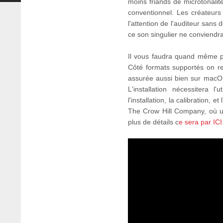
moins friands de microtonalit
conventionnel. Les créateur
l'attention de l'auditeur san
ce son singulier ne conviendr
Il vous faudra quand même 
Côté formats supportés on re
assurée aussi bien sur macOS 
L'installation nécessitera l
l'installation, la calibration, e
The Crow Hill Company, où u
plus de détails c
e sera par ICI