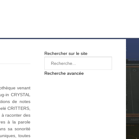
LOG IN
SUR LE WEB
FREEWARE
BONS PLANS
Rechercher sur le site
Recherche avancée
iothèque venant
plug-in CRYSTAL
tions de notes
ppelé CRITTERS,
 à raconter des
res à la parole
ans sa sonorité
niques, toutes