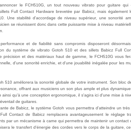
'annoncer le FCH510G, un tout nouveau vibrato pour guitare qui
illets Full Contact Hardware brevetée par Babicz, mais également l
0. Une stabilité d'accordage de niveau supérieur, une sonorité am
icien se réunissent donc dans cette puissante mise à niveau matériell
n.
 performance et de fiabilité sans compromis disposeront désormais
tion du système de vibrato Gotoh 510 et des sillets Babicz Full Co
e précision et des matériaux haut de gamme, le FCH510G vous fera
nnelle, d'une sonorité enrichie, et d'une jouabilité inégalée pour les mu
toh 510 améliorera la sonorité globale de votre instrument. Son bloc d
résonance, offrant aux musiciens un son plus ample et plus dynamique
 ainsi qu'à une conception ergonomique, il s'agira ici d'une mise à ni
éventail de guitares.
vante de Babicz, le système Gotoh vous permettra d'atteindre un très
Full Contact de Babicz remplacera avantageusement le réglage tra
oints par un mécanisme à came qui permettra de maintenir un contact 
sera le transfert d'énergie des cordes vers le corps de la guitare, ce