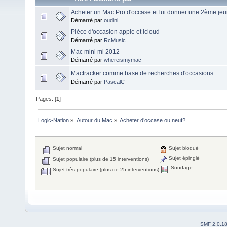
Acheter un Mac Pro d'occase et lui donner une 2ème je
Démarré par
oudini
Pièce d'occasion apple et icloud
Démarré par
RcMusic
Mac mini mi 2012
Démarré par
whereismymac
Mactracker comme base de recherches d'occasions
Démarré par
PascalC
Pages: [
1
]
Logic-Nation
»
Autour du Mac
»
Acheter d’occase ou neuf?
Sujet normal
Sujet bloqué
Sujet épinglé
Sujet populaire (plus de 15 interventions)
Sondage
Sujet très populaire (plus de 25 interventions)
SMF 2.0.1