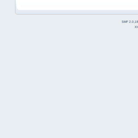
SMF 2.0.1
X