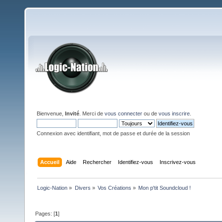
Bienvenue,
Invité
. Merci de
vous connecter
ou de
vous inscrire
.
Connexion avec identifiant, mot de passe et durée de la session
Accueil
Aide
Rechercher
Identifiez-vous
Inscrivez-vous
Logic-Nation
»
Divers
»
Vos Créations
»
Mon p'tit Soundcloud !
Pages: [
1
]