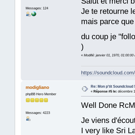
Salut et merci 
Messages: 124
Je te retourne 
mais parce que 
du coup je "fol
)
«
Modifié: janvier 01, 1970, 01:00:0
https://soundcloud.com
Re: Mon p'tit Soundcloud 
modigliano
«
Réponse #5 le:
décembre 19
phpBB Hero Member
Well Done RcMu
Messages: 4223
Je viens d'écou
I very like Sri