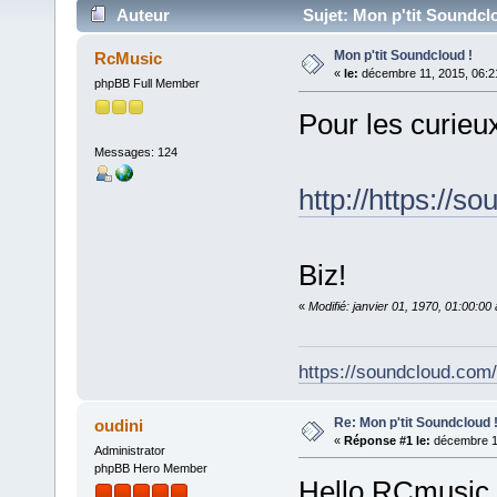
Auteur
Sujet: Mon p'tit Soundclo
Mon p'tit Soundcloud !
RcMusic
«
le:
décembre 11, 2015, 06:2
phpBB Full Member
Pour les curieux 
Messages: 124
http://https://
Biz!
«
Modifié: janvier 01, 1970, 01:00:0
https://soundcloud.com
Re: Mon p'tit Soundcloud 
oudini
«
Réponse #1 le:
décembre 11
Administrator
phpBB Hero Member
Hello RCmusic,