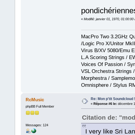
pondichérienn
«
Modifié: janvier 01, 1970, 01:00:0
MacPro Two 3.2GHz Qua
/Logic Pro X/Unitor Mk
Virus B/XV 5080/Emu E
L.A Scoring Strings / 
Voices Of Passion / Sy
VSL Orchestra Strings /
Morphestra / Samplemod
Omnisphere / Stylus R
Re: Mon p'tit Soundcloud 
RcMusic
«
Réponse #6 le:
décembre 19
phpBB Full Member
Citation de: "mod
Messages: 124
I very like Sri L