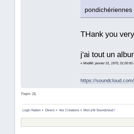
pondichérienne
THank you very 
j'ai tout un alb
«
Modifié: janvier 01, 1970, 01:00:0
https://soundcloud.com
Pages: [
1
]
Logic-Nation
»
Divers
»
Vos Créations
»
Mon p'tit Soundcloud !