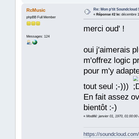
Re: Mon p'tit Soundcloud 
RcMusic
«
Réponse #2 le:
décembre 11
phpBB Full Member
merci oud' !
Messages: 124
oui j'aimerais p
m'offrez logic p
pour m'y adapte
tout seul ;-)))
En fait assez ov
bientôt :-)
«
Modifié: janvier 01, 1970, 01:00:0
https://soundcloud.com