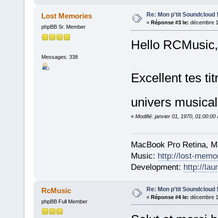
Re: Mon p'tit Soundcloud 
Lost Memories
«
Réponse #3 le:
décembre 16
phpBB Sr. Member
Hello RCMusic,
Messages: 338
Excellent tes ti
univers musica
«
Modifié: janvier 01, 1970, 01:00:0
MacBook Pro Retina, M
Music:
http://lost-memo
Development:
http://la
Re: Mon p'tit Soundcloud 
RcMusic
«
Réponse #4 le:
décembre 17
phpBB Full Member