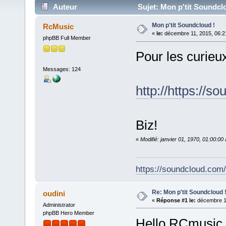
Auteur
Sujet: Mon p'tit Soundclo
Mon p'tit Soundcloud !
RcMusic
«
le:
décembre 11, 2015, 06:2
phpBB Full Member
Pour les curieux 
Messages: 124
http://https://
Biz!
«
Modifié: janvier 01, 1970, 01:00:0
https://soundcloud.com
Re: Mon p'tit Soundcloud 
oudini
«
Réponse #1 le:
décembre 11
Administrator
phpBB Hero Member
Hello RCmusic,