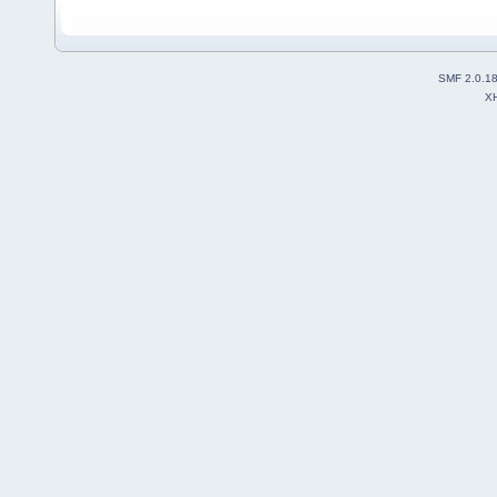
SMF 2.0.1
X