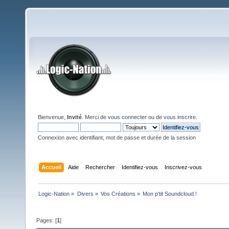
Bienvenue,
Invité
. Merci de
vous connecter
ou de
vous inscrire
.
Connexion avec identifiant, mot de passe et durée de la session
Accueil
Aide
Rechercher
Identifiez-vous
Inscrivez-vous
Logic-Nation
»
Divers
»
Vos Créations
»
Mon p'tit Soundcloud !
Pages: [
1
]