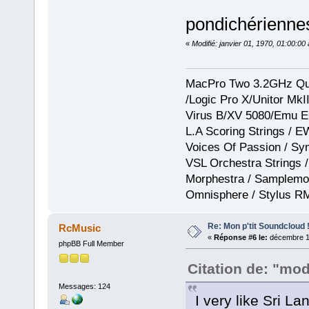
pondichérienn
«
Modifié: janvier 01, 1970, 01:00:0
MacPro Two 3.2GHz Qua
/Logic Pro X/Unitor Mk
Virus B/XV 5080/Emu E
L.A Scoring Strings / 
Voices Of Passion / Sy
VSL Orchestra Strings /
Morphestra / Samplemod
Omnisphere / Stylus R
Re: Mon p'tit Soundcloud 
RcMusic
«
Réponse #6 le:
décembre 19
phpBB Full Member
Citation de: "mod
Messages: 124
I very like Sri L