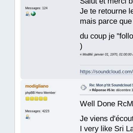
Salut et merci 
Messages: 124
Je te retourne 
mais parce que 
du coup je "fol
)
«
Modifié: janvier 01, 1970, 01:00:0
https://soundcloud.com
Re: Mon p'tit Soundcloud 
modigliano
«
Réponse #5 le:
décembre 19
phpBB Hero Member
Well Done RcMu
Messages: 4223
Je viens d'écou
I very like Sri