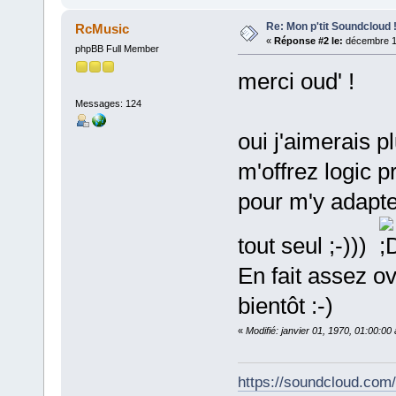
Re: Mon p'tit Soundcloud 
RcMusic
«
Réponse #2 le:
décembre 11
phpBB Full Member
merci oud' !
Messages: 124
oui j'aimerais p
m'offrez logic p
pour m'y adapte
tout seul ;-)))
En fait assez ov
bientôt :-)
«
Modifié: janvier 01, 1970, 01:00:0
https://soundcloud.com