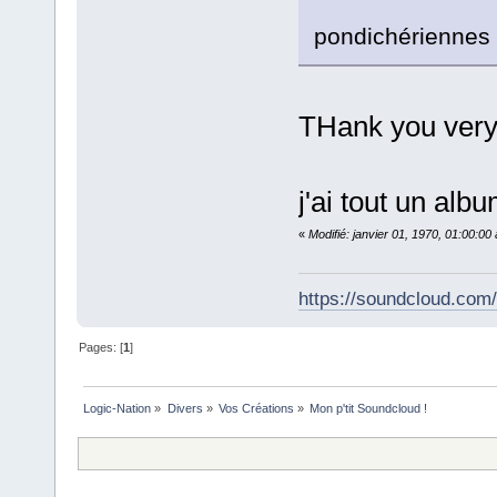
pondichérienne
THank you very 
j'ai tout un alb
«
Modifié: janvier 01, 1970, 01:00:0
https://soundcloud.com
Pages: [
1
]
Logic-Nation
»
Divers
»
Vos Créations
»
Mon p'tit Soundcloud !