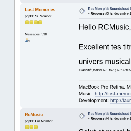
Re: Mon p'tit Soundcloud 
Lost Memories
«
Réponse #3 le:
décembre 16
phpBB Sr. Member
Hello RCMusic,
Messages: 338
Excellent tes ti
univers musica
«
Modifié: janvier 01, 1970, 01:00:0
MacBook Pro Retina, M
Music:
http://lost-memo
Development:
http://la
Re: Mon p'tit Soundcloud 
RcMusic
«
Réponse #4 le:
décembre 17
phpBB Full Member