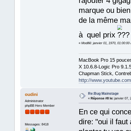
rajouter 4 giga
marque ou bien 
de la même marq
à quel prix
«
Modifié: janvier 01, 1970, 01:00:0
MacBook Pro 15 pouces
X 10.6.8-Logic Pro 9.1
Chapman Stick, Contreb
http://www.youtube.com
Re:Bug Mainstage
oudini
«
Réponse #8 le:
janvier 07, 
Administrator
phpBB Hero Member
En ce qui conce
dire: "oui il f
Messages: 8418