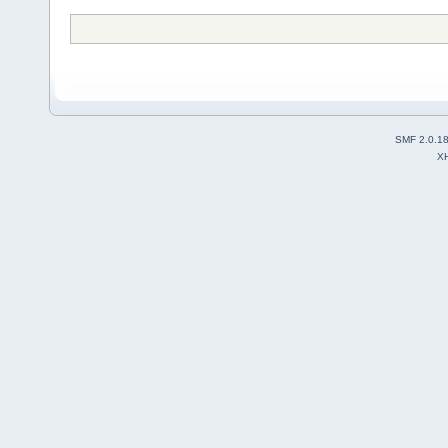
SMF 2.0.1
X