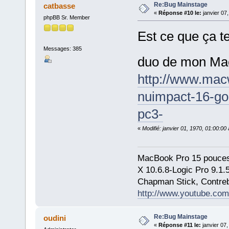
Re:Bug Mainstage
catbasse
«
Réponse #10 le:
janvier 07
phpBB Sr. Member
Est ce que ça te
Messages: 385
duo de mon M
http://www.mac
nuimpact-16-go
pc3-
«
Modifié: janvier 01, 1970, 01:00:0
MacBook Pro 15 pouces
X 10.6.8-Logic Pro 9.1
Chapman Stick, Contreb
http://www.youtube.com
Re:Bug Mainstage
oudini
«
Réponse #11 le:
janvier 07,