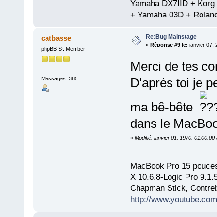
Yamaha DX7IID + Korg
+ Yamaha 03D + Rolan
Re:Bug Mainstage
catbasse
«
Réponse #9 le:
janvier 07, 
phpBB Sr. Member
Merci de tes co
Messages: 385
D'après toi je 
ma bê-bête
dans le MacBoo
«
Modifié: janvier 01, 1970, 01:00:0
MacBook Pro 15 pouces
X 10.6.8-Logic Pro 9.1
Chapman Stick, Contreb
http://www.youtube.com