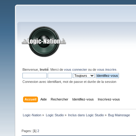
Bienvenue,
Invité
. Merci de
vous connecter
ou de
vous inscrire
.
Connexion avec identifiant, mot de passe et durée de la session
Accueil
Aide
Rechercher
Identifiez-vous
Inscrivez-vous
Logic-Nation
»
Logic Studio
»
Inclus dans Logic Studio
»
Bug Mainstage
Pages: [
1
]
2