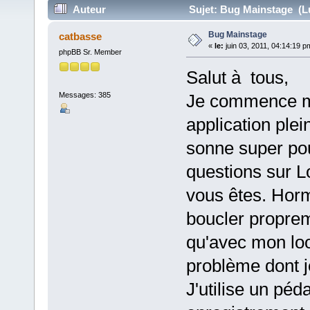
Auteur
Sujet: Bug Mainstage (Lu
Bug Mainstage
catbasse
«
le:
juin 03, 2011, 04:14:19 p
phpBB Sr. Member
Salut à tous,
Messages: 385
Je commence mo
application plei
sonne super p
questions sur 
vous êtes. Hormis
boucler propreme
qu'avec mon lo
problème dont je
J'utilise un pé