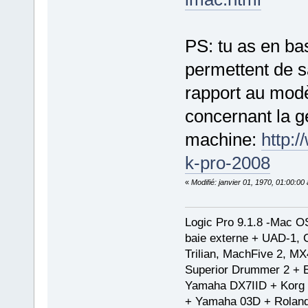
PS: tu as en bas
permettent de s
rapport au modè
concernant la g
machine:
http:
k-pro-2008
«
Modifié: janvier 01, 1970, 01:00:0
Logic Pro 9.1.8 -Mac 
baie externe + UAD-1, 
Trilian, MachFive 2, MX
Superior Drummer 2 + 
Yamaha DX7IID + Korg
+ Yamaha 03D + Rolan