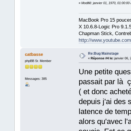
«
Modifié: janvier 01, 1970, 01:00:0
MacBook Pro 15 pouces
X 10.6.8-Logic Pro 9.1
Chapman Stick, Contreb
http://www.youtube.com
Re:Bug Mainstage
catbasse
«
Réponse #4 le:
janvier 06, 
phpBB Sr. Member
Une petite ques
Messages: 385
passait par là ç
( et donc achet
depuis j'ai des
latence de temp
alors qu'avec l'