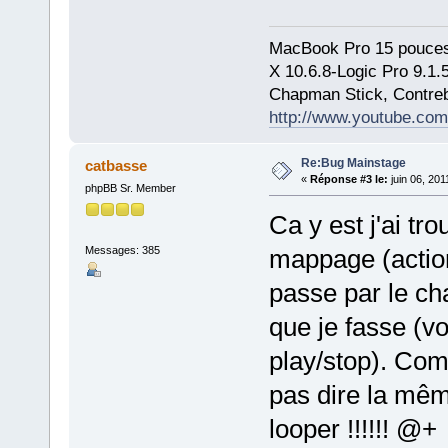
MacBook Pro 15 pouces
X 10.6.8-Logic Pro 9.1
Chapman Stick, Contreb
http://www.youtube.com
Re:Bug Mainstage
catbasse
«
Réponse #3 le:
juin 06, 201
phpBB Sr. Member
Ca y est j'ai tr
Messages: 385
mappage (action-
passe par le cha
que je fasse (v
play/stop). Co
pas dire la mêm
looper !!!!!! @+