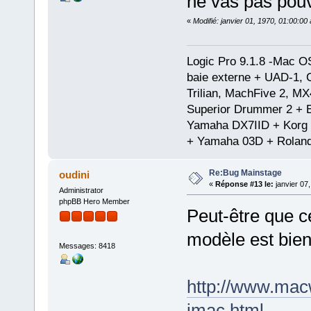
ne vas pas pouv
«
Modifié: janvier 01, 1970, 01:00:0
Logic Pro 9.1.8 -Mac 
baie externe + UAD-1, 
Trilian, MachFive 2, MX
Superior Drummer 2 + 
Yamaha DX7IID + Korg
+ Yamaha 03D + Rolan
Re:Bug Mainstage
oudini
«
Réponse #13 le:
janvier 07
Administrator
phpBB Hero Member
Peut-être que ce
modèle est bien
Messages: 8418
http://www.macw
imac.html