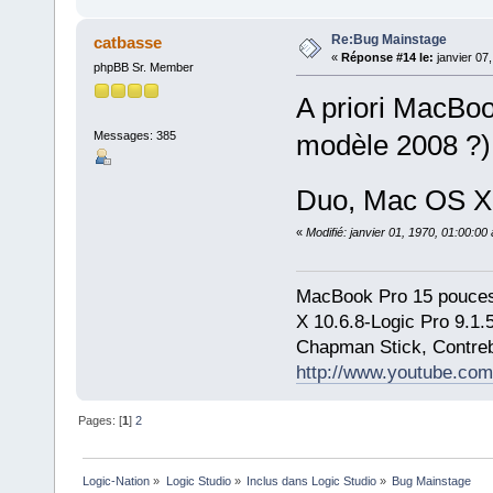
Re:Bug Mainstage
catbasse
«
Réponse #14 le:
janvier 07
phpBB Sr. Member
A priori MacBoo
Messages: 385
modèle 2008 ?).
Duo, Mac OS X 
«
Modifié: janvier 01, 1970, 01:00:0
MacBook Pro 15 pouces
X 10.6.8-Logic Pro 9.1
Chapman Stick, Contreb
http://www.youtube.com
Pages: [
1
]
2
Logic-Nation
»
Logic Studio
»
Inclus dans Logic Studio
»
Bug Mainstage