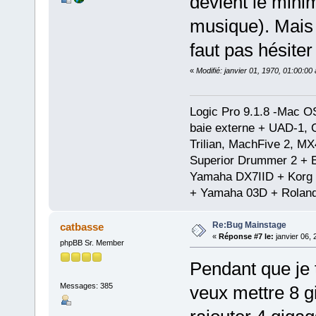
devient le mini
musique). Mais
faut pas hésiter
«
Modifié: janvier 01, 1970, 01:00:0
Logic Pro 9.1.8 -Mac 
baie externe + UAD-1, 
Trilian, MachFive 2, MX
Superior Drummer 2 + 
Yamaha DX7IID + Korg
+ Yamaha 03D + Rolan
Re:Bug Mainstage
catbasse
«
Réponse #7 le:
janvier 06, 
phpBB Sr. Member
Pendant que je t
Messages: 385
veux mettre 8 g