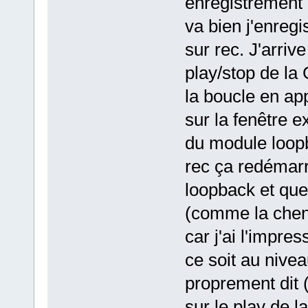
enregistrement 
va bien j'enreg
sur rec. J'arriv
play/stop de la
la boucle en ap
sur la fenêtre e
du module loopb
rec ça redémarre
loopback et que
(comme la chen
car j'ai l'impre
ce soit au niv
proprement dit (
sur le play de 