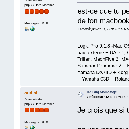
Administrator
phpBB Hero Member
est-ce que tu p
de ton macbook 
Messages: 8418
«
Modifié: janvier 01, 1970, 01:00:0
Logic Pro 9.1.8 -Mac 
baie externe + UAD-1, 
Trilian, MachFive 2, MX
Superior Drummer 2 + 
Yamaha DX7IID + Korg
+ Yamaha 03D + Rolan
Re:Bug Mainstage
oudini
«
Réponse #12 le:
janvier 07
Administrator
phpBB Hero Member
Je crois que si 
Messages: 8418