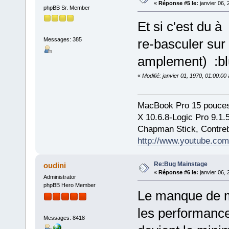
«
Réponse #5 le:
janvier 06, 
phpBB Sr. Member
Et si c'est du à
Messages: 385
re-basculer sur 
amplement) :bl
«
Modifié: janvier 01, 1970, 01:00:0
MacBook Pro 15 pouces
X 10.6.8-Logic Pro 9.1
Chapman Stick, Contreb
http://www.youtube.com
Re:Bug Mainstage
oudini
«
Réponse #6 le:
janvier 06, 
Administrator
phpBB Hero Member
Le manque de m
les performance
Messages: 8418