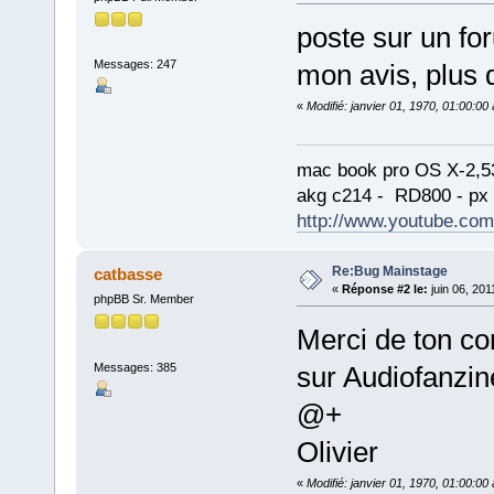
poste sur un for
Messages: 247
mon avis, plus
«
Modifié: janvier 01, 1970, 01:00:0
mac book pro OS X-2,53 
akg c214 - RD800 - px 3
http://www.youtube.com
Re:Bug Mainstage
catbasse
«
Réponse #2 le:
juin 06, 201
phpBB Sr. Member
Merci de ton cons
Messages: 385
sur Audiofanzin
@+
Olivier
«
Modifié: janvier 01, 1970, 01:00:0