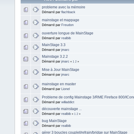
probleme avec la mémoire
Démarré par
flachback
mainstage et mappage
Démarré par
Freudon
ouverture longue de MainStage
Démarré par
realbib
MainStage 3.3
Démarré par
jmarc
Mainstage 3.2.2
Démarré par
jmarc
«
1
2
»
Mise à Jour MainStage
Démarré par
jmarc
mainstage en master
Démarré par
Lionel
Probleme de config Mainstage 3/RME Fireface 800/ICon
Démarré par
willaddict
découverte mainstage ...
Démarré par
realbib
«
1
2
»
bug MainStage
Démarré par
realbib
gérer 3 boucles couplet/refrain/bridge sur MainStage