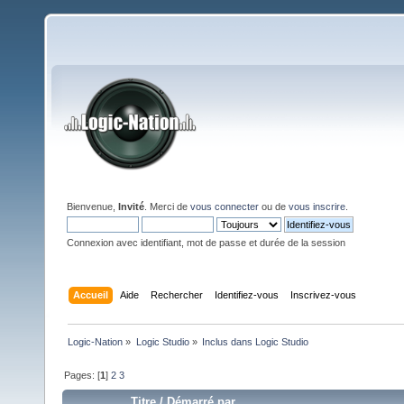
Bienvenue,
Invité
. Merci de
vous connecter
ou de
vous inscrire
.
Connexion avec identifiant, mot de passe et durée de la session
Accueil
Aide
Rechercher
Identifiez-vous
Inscrivez-vous
Logic-Nation
»
Logic Studio
»
Inclus dans Logic Studio
Pages: [
1
]
2
3
Titre
/
Démarré par