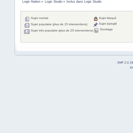
Logic-Nation
»
Logic Studio
»
Inclus dans Logic Studio
Sujet normal
Sujet bloqué
Sujet épinglé
Sujet populaire (plus de 15 interventions)
Sondage
Sujet très populaire (plus de 25 interventions)
SMF 2.0.1
X