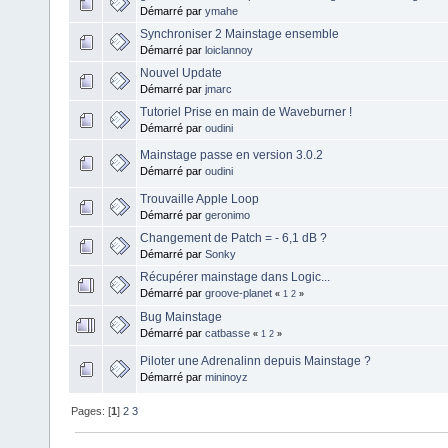
Démarré par
ymahe
Synchroniser 2 Mainstage ensemble
Démarré par
loiclannoy
Nouvel Update
Démarré par
jmarc
Tutoriel Prise en main de Waveburner !
Démarré par
oudini
Mainstage passe en version 3.0.2
Démarré par
oudini
Trouvaille Apple Loop
Démarré par
geronimo
Changement de Patch = - 6,1 dB ?
Démarré par
Sonky
Récupérer mainstage dans Logic...
Démarré par
groove-planet
«
1
2
»
Bug Mainstage
Démarré par
catbasse
«
1
2
»
Piloter une Adrenalinn depuis Mainstage ?
Démarré par
mininoyz
Pages: [
1
]
2
3