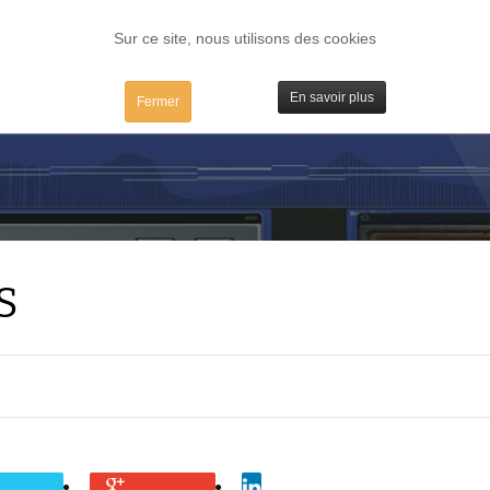
FORUM
TESTS
IBIDULES / MAC
PLUGS / IV
MATOS
Sur ce site, nous utilisons des cookies
En savoir plus
Fermer
S