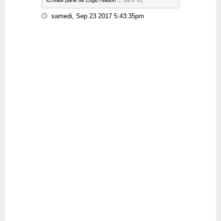
iCreate parle de Logic-Nation ...
dans K2
samedi, Sep 23 2017 5:43:35pm