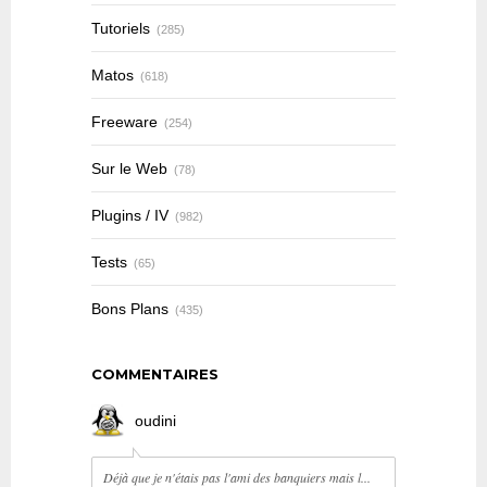
Tutoriels
(285)
Matos
(618)
Freeware
(254)
Sur le Web
(78)
Plugins / IV
(982)
Tests
(65)
Bons Plans
(435)
COMMENTAIRES
oudini
Déjà que je n'étais pas l'ami des banquiers mais l...