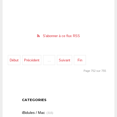
S'abonner à ce flux RSS
Début
Précédent
…
Suivant
Fin
Page 752 sur 755
CATEGORIES
iBidules / Mac
(315)