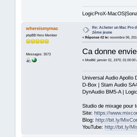
LogicProX-MacOS|Sona
Re: Acheter un Mac Pro d'
whereismymac
2ème jeune
phpBB Hero Member
«
Réponse #2 le:
novembre 06, 2016
Ca donne envie p
Messages: 3573
«
Modifié: janvier 01, 1970, 01:00:0
Universal Audio Apollo
D-Box | Stam Audio SA
DynAudio BM5-A | Logic
Studio de mixage pour t
Site:
https://www.mixco
Blog:
http://bit.ly/MixC
YouTube:
http://bit.ly/