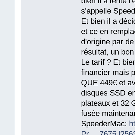
bien il a tenté 
s'appelle Speed
Et bien il a déc
et ce en rempla
d'origine par d
résultat, un bo
Le tarif ? Et bi
financier mais p
QUE 449€ et ave
disques SSD en
plateaux et 32 
fusée maintenant
SpeederMac:
h
Pr ... 7675.l256