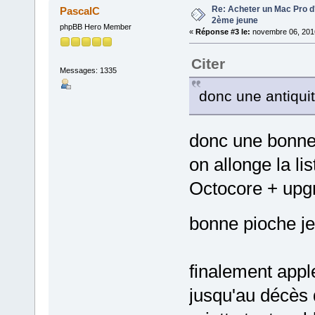
Re: Acheter un Mac Pro d'
PascalC
2ème jeune
phpBB Hero Member
«
Réponse #3 le:
novembre 06, 2016
Citer
Messages: 1335
donc une antiqui
donc une bonn
on allonge la l
Octocore + upg
bonne pioche je
finalement appl
jusqu'au décès 