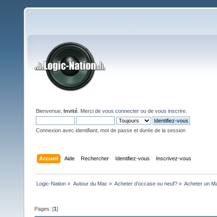
Bienvenue,
Invité
. Merci de
vous connecter
ou de
vous inscrire
.
Connexion avec identifiant, mot de passe et durée de la session
Accueil
Aide
Rechercher
Identifiez-vous
Inscrivez-vous
Logic-Nation
»
Autour du Mac
»
Acheter d’occase ou neuf?
»
Acheter un Ma
Pages: [
1
]