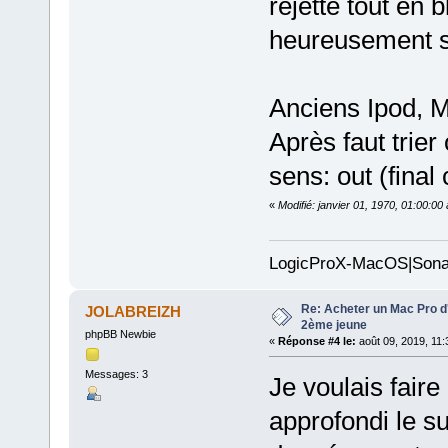
rejette tout en 
heureusement s
Anciens Ipod, 
Après faut trie
sens: out (final
«
Modifié: janvier 01, 1970, 01:00:0
LogicProX-MacOS|Sona
Re: Acheter un Mac Pro d'
JOLABREIZH
2ème jeune
phpBB Newbie
«
Réponse #4 le:
août 09, 2019, 11:
Messages: 3
Je voulais faire 
approfondi le su