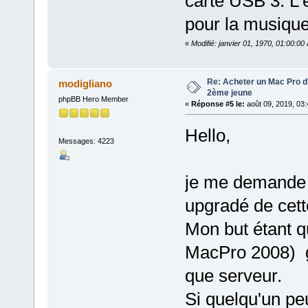
carte USB 3. L'e
pour la musique
«
Modifié: janvier 01, 1970, 01:00:0
Re: Acheter un Mac Pro d'
modigliano
2ème jeune
phpBB Hero Member
«
Réponse #5 le:
août 09, 2019, 03
Hello,
Messages: 4223
je me demande 
upgradé de cette
Mon but étant 
MacPro 2008) g
que serveur.
Si quelqu'un peu