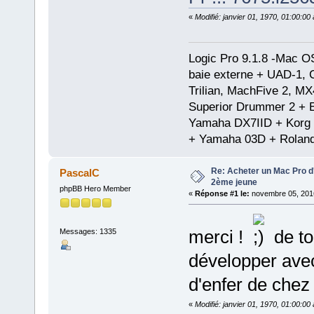
«
Modifié: janvier 01, 1970, 01:00:0
Logic Pro 9.1.8 -Mac 
baie externe + UAD-1, 
Trilian, MachFive 2, MX
Superior Drummer 2 + 
Yamaha DX7IID + Korg
+ Yamaha 03D + Rolan
Re: Acheter un Mac Pro d'
PascalC
2ème jeune
phpBB Hero Member
«
Réponse #1 le:
novembre 05, 2016
merci !
de to
Messages: 1335
développer avec
d'enfer de chez 
«
Modifié: janvier 01, 1970, 01:00:0