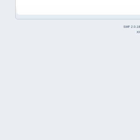
SMF 2.0.1
X