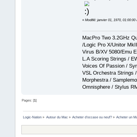
«
Modifié: janvier 01, 1970, 01:00:0
MacPro Two 3.2GHz Qua
/Logic Pro X/Unitor Mk
Virus B/XV 5080/Emu E
L.A Scoring Strings / 
Voices Of Passion / Sy
VSL Orchestra Strings /
Morphestra / Samplemod
Omnisphere / Stylus R
Pages: [
1
]
Logic-Nation
»
Autour du Mac
»
Acheter d’occase ou neuf?
»
Acheter un Ma